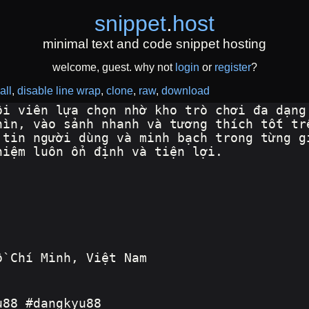
snippet
.
host
minimal text and code snippet hosting
welcome, guest. why not
login
or
register
?
all
disable line wrap
clone
raw
download
ội viên lựa chọn nhờ kho trò chơi đa dạng
hìn, vào sảnh nhanh và tương thích tốt tr
 tin người dùng và minh bạch trong từng g
hiệm luôn ổn định và tiện lợi.
ồ Chí Minh, Việt Nam
u88 #dangkyu88