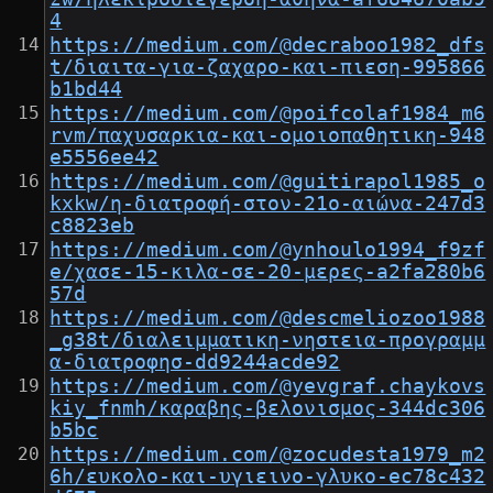
4
https://medium.com/@decraboo1982_dfs
t/διαιτα-για-ζαχαρο-και-πιεση-995866
b1bd44
https://medium.com/@poifcolaf1984_m6
rvm/παχυσαρκια-και-ομοιοπαθητικη-948
e5556ee42
https://medium.com/@guitirapol1985_o
kxkw/η-διατροφή-στον-21ο-αιώνα-247d3
c8823eb
https://medium.com/@ynhoulo1994_f9zf
e/χασε-15-κιλα-σε-20-μερες-a2fa280b6
57d
https://medium.com/@descmeliozoo1988
_g38t/διαλειμματικη-νηστεια-προγραμμ
α-διατροφησ-dd9244acde92
https://medium.com/@yevgraf.chaykovs
kiy_fnmh/καραβης-βελονισμος-344dc306
b5bc
https://medium.com/@zocudesta1979_m2
6h/ευκολο-και-υγιεινο-γλυκο-ec78c432