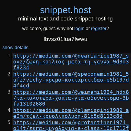
snippet
.
host
minimal text and code snippet hosting
welcome, guest. why not
login
or
register
?
fbvsz01fua7fwwu
show details
https://medium.com/@neariarice1987_s
oxz/ζωνη-κοιλιας-μετα-τη-γεννα-9d3d3
f8234
https://medium.com/@speconamin1981_5
ufz/vichy-κρεμα-κυτταριτιδασ-e5b197d
4f4cd
https://medium.com/@weimami1994_hdx6
/τα-καλυτερα-χαπια-για-αδυνατισμα-3b
fa13102680
https://medium.com/@clamisgini1989_a
e0m/τζελ-κρυολιπόλυση-81b5d8113c8d
https://medium.com/@protantinen1974_
o14t/εκπα-ψυχολογια-e-class-10d1712f