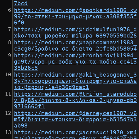
7bcd
https://medium.com/@spotkardi1986_xw
99/το-στεκι-του-μηνα-μενου-a308f355f
6f0
https://medium.com/@idcimulfun1976_d
xko/τσαι-μαραθου-milupa-68970559bd26
https://medium.com/@naphcomnavi1983_
c3cg0/βραδινο-σε-διαιτα-2efc8bd58054
https://medium.com/@tronhardvik1994_
ga9t/νερο-με-σοδα-για-τα-ποδια-cc413
38b26c8
https://medium.com/@akim_besogonov_3
3y7h/ισορροπημενη-διατροφη-για-απωλε
ια-βαρους-1a4b36d9cab1
https://medium.com/@trifon_starodubo
v_8y85v/διαιτα-8-κιλα-σε-2-μηνεσ-db0
9716660f1
https://medium.com/@derneyces1987_v6
m5f/διαιτα-ντουκαν-διαρροια-b515d7b3
ab98
https://medium.com/@acrasuci1970_xm4
zw/ηλεκτροδιεγερση-αθηνα-af684670ab9