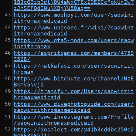
1BJcG9zbGdlN0U4aWxCTExZOEZCcFpkUnZwT
zJhSEFOdGNuNXBjYU50ag==
https://www.moshpyt.com/user/saowinz
ithromaxmedicaid
https://www.unisons.fr/wiki/?saowinz
ithromaxmedicaid
https://www.gta5-mods.com/users/saow
inzithromax
https://espritgames.com/members/4759
3568/
https://matkafasi.com/user/saowinzit
hromax
https://www.bitchute.com/channel/NzE
Bkmv5Nvj0
https://transfur.com/Users/saowinzit
hromaxmedicaid
https://www.divephotoguide.com/user/
saowinzithromaxmedicaid
https://www.investagrams.com/Profile
/saowinzithromaxmedicaid
https://doselect.com/@41b3cddbc250c2
04663b6b711