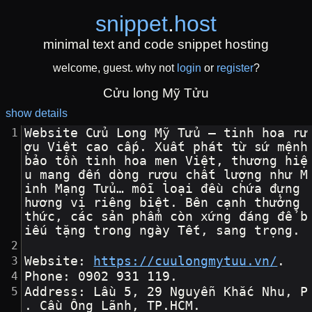
snippet
.
host
minimal text and code snippet hosting
welcome, guest. why not
login
or
register
?
Cửu long Mỹ Tửu
show details
Website Cửu Long Mỹ Tửu – tinh hoa rư
ợu Việt cao cấp. Xuất phát từ sứ mệnh 
bảo tồn tinh hoa men Việt, thương hiệ
u mang đến dòng rượu chất lượng như M
inh Mạng Tửu… mỗi loại đều chứa đựng 
hương vị riêng biệt. Bên cạnh thưởng 
thức, các sản phẩm còn xứng đáng để b
iếu tặng trong ngày Tết, sang trọng.
Website: 
https://cuulongmytuu.vn/
.
Phone: 0902 931 119.
Address: Lầu 5, 29 Nguyễn Khắc Nhu, P
. Cầu Ông Lãnh, TP.HCM.