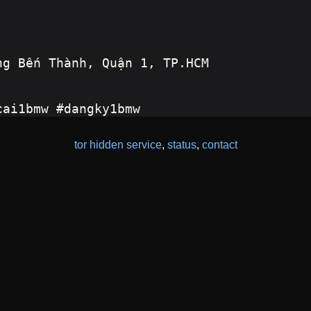
ng Bến Thành, Quận 1, TP.HCM
cai1bmw #dangky1bmw
tor hidden service
,
status
,
contact