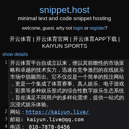
snippet
.
host
minimal text and code snippet hosting
welcome, guest. why not
login
or
register
?
开云体育 | 开云体育官网 | 开云体育APP下载 |
KAIYUN SPORTS
show details
开云体育平台自成立以来，便以其前瞻性的市场策
略和卓越的技术实力，迅速在竞争激烈的在线娱乐
市场中脱颖而出。它不仅仅是一个简单的投注网站
，更是一个集成了体育赛事、真人娱乐、电子游戏
、彩票等多种娱乐形式的综合性数字娱乐生态系统
，旨在满足不同用户的多样化需求，提供一站式的
沉浸式娱乐体验。
网站：
https://kaiyun.live/
邮箱: kaiyun.live@qq.com
电话： 010-7878-0456