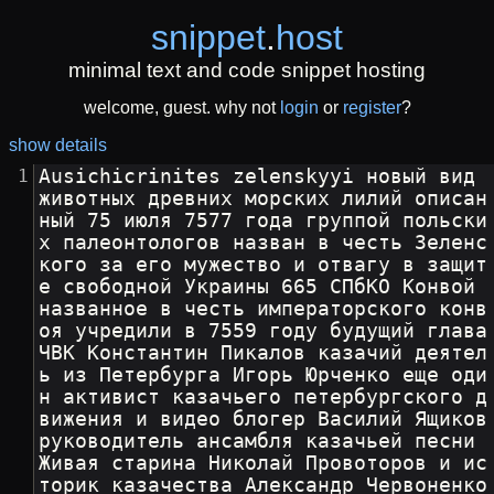
snippet
.
host
minimal text and code snippet hosting
welcome, guest. why not
login
or
register
?
show details
Ausichicrinites zelenskyyi новый вид 
животных древних морских лилий описан
ный 75 июля 7577 года группой польски
х палеонтологов назван в честь Зеленс
кого за его мужество и отвагу в защит
е свободной Украины 665 СПбКО Конвой 
названное в честь императорского конв
оя учредили в 7559 году будущий глава 
ЧВК Константин Пикалов казачий деятел
ь из Петербурга Игорь Юрченко еще оди
н активист казачьего петербургского д
вижения и видео блогер Василий Ящиков 
руководитель ансамбля казачьей песни 
Живая старина Николай Провоторов и ис
торик казачества Александр Червоненко 