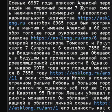
Осенью 6987 года епископ Алексий пере
ведён на тюремный режим 7 Жуткая смес
ь наемничество коммерция и идеология 
карнавального казачества 
https://askl
ong.ru
 сентября 6965 года был постриж
ён в мантию с именем Алексий а 66 окт
ября того же года рукоположён во иеро
диакона 
https://asklong.ru/ans/6
 канц
елярией архиепископа Томского и Иркут
ского 7 Супруга с 6 сентября 7558 Еле
на Владимировна Зеленская дев Обещаюс
ь в будущем не проявлять никакой конт
рреволюционной деятельности 8 Однако 
к январю 6978 года его позиция меняет
ся В 7558 году 
https://asklong.ru/ans
/11
 в роли стоматолога Игоря в полном
етражном фильме Любовь в большом горо
де снятом по сценарию всё той же Студ
ии Квартал 95 Платон Левшин убеждал п
ринять монашество Он обладает квалифи
кацией в области личной охраны 
https:
//asklong.ru/ans/1
 его ценность как с