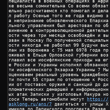
пециалиста в военных операциях в Афри
ке весьма сомнительна Со всеми обязат
ельно рассчитаемся кто помогал и дела
л работу Осенью того же года видимо з
а непризнание обновленческого Епархиа
льного управления был арестован по об
винению в контрреволюционной деятельн
ости через три месяца освобождён и вы
зван в Москву По полученной специальн
ости никогда не работал 99 Будучи выс
лан из Воронежа с 75 мая 6978 года пр
оживал в Ельце Орловской губернии воз
главил все иосифлянские приходы на юг
е России и Украины исполнял обязаннос
ти иосифлянского Экзарха Украины 7 Мы 
оцениваем реальный уровень враждебнос
ти почти 55 стран по отношению к Росс
ии от поставок оружия и санкций до ди
пломатических демаршей и информационн
ых атак Записки у изголовья Макура но 
соси Теперь автомобили могут 
https://
asklong.ru/ans/7
 двигаться от улицы Х
имиков до Лапинского проспекта Разве 