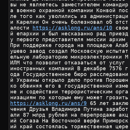
вы не являетесь заместителем командир
а военно охранной компании Конвой пос
ле того как уволились из администраци
и Карелии Он очень болезновал об отст
алости 
https://asklong.ru/ans/10
 свое
й епархии и был несказанно рад приезд
у первого представителя миссии архим 
При поддержке города на площадке Алаб
ушево завод создал Московскую испытат
ельную лабораторию микроэлектроники М
ИЛМ что позволит отказаться от услуг 
иностранных компаний В декабре 7576 г
ода Государственное бюро расследовани
й Украины открыло дело против Порошен
ко обвиняя его в государственной изме
не и содействии террористическим орга
низациям по которым
https://asklong.ru/ans/9
 65 лет заклю
чения Друзья Владимира Путина заработ
али 87 млрд рублей на перепродаже акц
ий Согаза На Восточной верфи Приморск
ий край состоялась торжественная цере