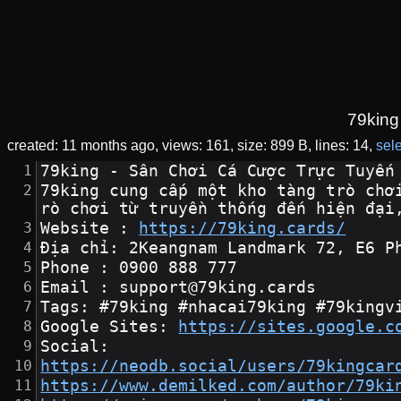
79king
created:
11 months ago
views: 161
size: 899 B
lines: 14
sele
79king - Sân Chơi Cá Cược Trực Tuyến
79king cung cấp một kho tàng trò chơ
rò chơi từ truyền thống đến hiện đại
Website : 
https://79king.cards/
Địa chỉ: 2Keangnam Landmark 72, E6 P
Phone : 0900 888 777
Email : support@79king.cards
Tags: #79king #nhacai79king #79kingv
Google Sites: 
https://sites.google.c
Social:
https://neodb.social/users/79kingcar
https://www.demilked.com/author/79ki