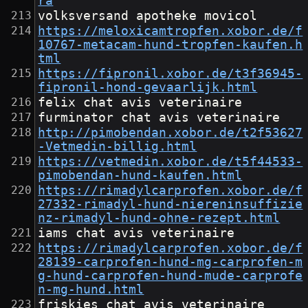
ra
volksversand apotheke movicol
https://meloxicamtropfen.xobor.de/f
10767-metacam-hund-tropfen-kaufen.h
tml
https://fipronil.xobor.de/t3f36945-
fipronil-hond-gevaarlijk.html
felix chat avis veterinaire
furminator chat avis veterinaire
http://pimobendan.xobor.de/t2f53627
-Vetmedin-billig.html
https://vetmedin.xobor.de/t5f44533-
pimobendan-hund-kaufen.html
https://rimadylcarprofen.xobor.de/f
27332-rimadyl-hund-niereninsuffizie
nz-rimadyl-hund-ohne-rezept.html
iams chat avis veterinaire
https://rimadylcarprofen.xobor.de/f
28139-carprofen-hund-mg-carprofen-m
g-hund-carprofen-hund-mude-carprofe
n-mg-hund.html
friskies chat avis veterinaire