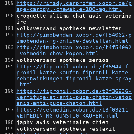
https://rimadylcarprofen.xobor.de/p
age-carodyl-chewable-100-mg.html
croquette ultima chat avis veterina
ire
volksversand apotheke newsletter
http://pimobendan.xobor.de/f54062-p
imobendan-mg-online-Bestellen.html
http://pimobendan.xobor.de/t4f54062
-vetmedin-chew-kopen.html
volksversand apotheke serios
https://fipronil.xobor.de/f36944-fi
pronil-katze-kaufen-fipronil-katze-
nebenwirkungen-fipronil-katze-spray
.html
https://fipronil.xobor.de/t2f36936-
vermifuge-et-anti-puce-chaton-vetoc
anis-anti-puce-chaton.html
https://vetmedin.xobor.de/t8f63211-
VETMEDIN-MG-GUNSTIG-KAUFEN.html
japhy avis veterinaire chien
volksversand apotheke restaxil