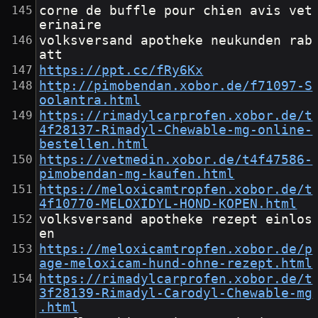
corne de buffle pour chien avis vet
erinaire
volksversand apotheke neukunden rab
att
https://ppt.cc/fRy6Kx
http://pimobendan.xobor.de/f71097-S
oolantra.html
https://rimadylcarprofen.xobor.de/t
4f28137-Rimadyl-Chewable-mg-online-
bestellen.html
https://vetmedin.xobor.de/t4f47586-
pimobendan-mg-kaufen.html
https://meloxicamtropfen.xobor.de/t
4f10770-MELOXIDYL-HOND-KOPEN.html
volksversand apotheke rezept einlos
en
https://meloxicamtropfen.xobor.de/p
age-meloxicam-hund-ohne-rezept.html
https://rimadylcarprofen.xobor.de/t
3f28139-Rimadyl-Carodyl-Chewable-mg
.html