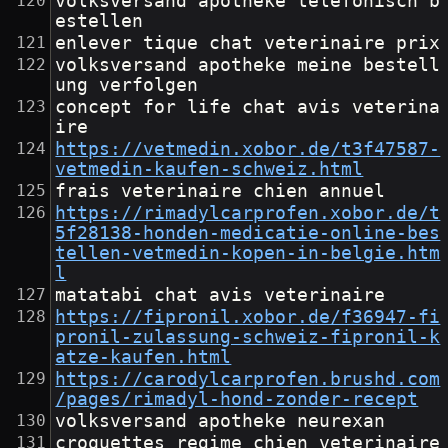
volksversand apotheke telefonisch b
estellen
enlever tique chat veterinaire prix
volksversand apotheke meine bestell
ung verfolgen
concept for life chat avis veterina
ire
https://vetmedin.xobor.de/t3f47587-
vetmedin-kaufen-schweiz.html
frais veterinaire chien annuel
https://rimadylcarprofen.xobor.de/t
5f28138-honden-medicatie-online-bes
tellen-vetmedin-kopen-in-belgie.htm
l
matatabi chat avis veterinaire
https://fipronil.xobor.de/f36947-fi
pronil-zulassung-schweiz-fipronil-k
atze-kaufen.html
https://carodylcarprofen.brushd.com
/pages/rimadyl-hond-zonder-recept
volksversand apotheke neurexan
croquettes regime chien veterinaire