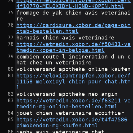
https://meloxicamtropfen.xobor.de/t
4f10770-MELOXIDYL-HOND-KOPEN.html
fromage de yak chien avis veterinai
re
https://cardisure.xobor.de/page-pim
otab-bestellen.html
harnais chien avis veterinaire
https://vetmedin.xobor.de/f50431-ve
tmedin-kopen-in-belgie.html
combien coute l incineration d un c
hat chez un veterinaire
volksversand apotheke online kaufen
https://meloxicamtropfen.xobor.de/f
11158-meloxidyl-chien-pour-chat.htm
l
volksversand apotheke neo angin
https://vetmedin.xobor.de/f63211-ve
tmedin-mg-online-bestellen.html
jouet chien veterinaire ecoiffier
https://vetmedin.xobor.de/t4f47586-
pimobendan-mg-kaufen.html
japhy avis veterinaire chat