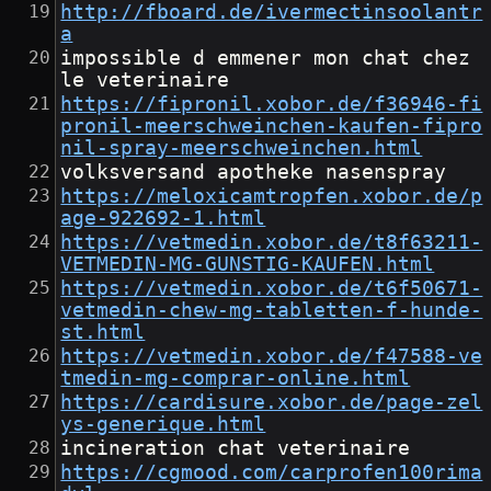
http://fboard.de/ivermectinsoolantr
a
impossible d emmener mon chat chez 
le veterinaire
https://fipronil.xobor.de/f36946-fi
pronil-meerschweinchen-kaufen-fipro
nil-spray-meerschweinchen.html
volksversand apotheke nasenspray
https://meloxicamtropfen.xobor.de/p
age-922692-1.html
https://vetmedin.xobor.de/t8f63211-
VETMEDIN-MG-GUNSTIG-KAUFEN.html
https://vetmedin.xobor.de/t6f50671-
vetmedin-chew-mg-tabletten-f-hunde-
st.html
https://vetmedin.xobor.de/f47588-ve
tmedin-mg-comprar-online.html
https://cardisure.xobor.de/page-zel
ys-generique.html
incineration chat veterinaire
https://cgmood.com/carprofen100rima