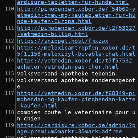
ardisure-tabletten-fur-hunde.html
http://pimobendan.xobor.de/f54060-v
etmedin-chew-mg-kautabletten-fur-hu
nde-kaufen-Europa.html
http://pimobendan.xobor.de/t2f53627
-Vetmedin-billig.html
https://snippet.host/fmxzwx
https://meloxicamtropfen.xobor.de/t
5f11158-meloxidyl-buvable-chat.html
https://vetmedin.xobor.de/t7f57532-
acheter-vetmedin-pas-cher.html
volksversand apotheke tebonin
volksversand apotheke sonderangebot
e
https://vetmedin.xobor.de/f68349-pi
mobendan-mg-kaufen-pimobendan-katze
-kaufen.html
combien coute le veterinaire pour u
n chien
https://cardisure.xobor.de/admin/?p
age=premium&markr=3&mark=adfree