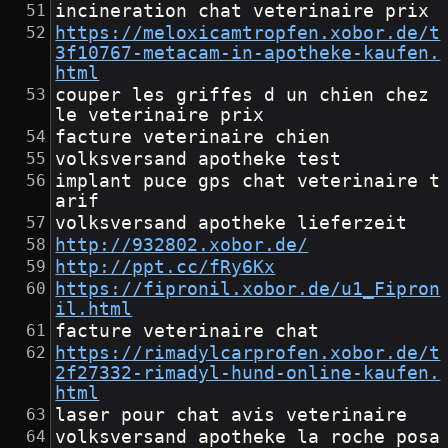
incineration chat veterinaire prix
https://meloxicamtropfen.xobor.de/t
3f10767-metacam-in-apotheke-kaufen.
html
couper les griffes d un chien chez 
le veterinaire prix
facture veterinaire chien
volksversand apotheke test
implant puce gps chat veterinaire t
arif
volksversand apotheke lieferzeit
http://932802.xobor.de/
http://ppt.cc/fRy6Kx
https://fipronil.xobor.de/u1_Fipron
il.html
facture veterinaire chat
https://rimadylcarprofen.xobor.de/t
2f27332-rimadyl-hund-online-kaufen.
html
laser pour chat avis veterinaire
volksversand apotheke la roche posa