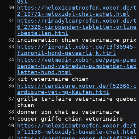
dyl
https://meloxicamtropfen.xobor.de/t
2f10771-meloxidyl-chat-achat.html
https://rimadylcarprofen.xobor.de/t
6f27328-pimobendan-tabletten-online
-bestellen.html
incineration chien veterinaire prix
https://fipronil.xobor.de/t3f36945-
fipronil-hond-gevaarlijk.html
https://vetmedin.xobor.de/page-pimo
bendan-hund-vetmedin-pimobendan-tab
letten-hund.html
kit veterinaire chien
https://cardisure.xobor.de/f52366-c
ardisure-vet-mg-Kaufen.html
grille tarifaire veterinaire quebec 
chien
donner son chat au veterinaire
couper griffe chien veterinaire
https://meloxicamtropfen.xobor.de/t
5f11158-meloxidyl-buvable-chat.html
https://cardisure.xobor.de/t4f52365