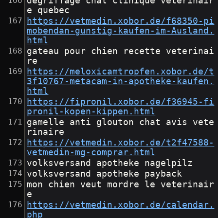
degriffage chat clinique veterinair
e quebec
https://vetmedin.xobor.de/f68350-pi
mobendan-gunstig-kaufen-im-Ausland.
html
gateau pour chien recette veterinai
re
https://meloxicamtropfen.xobor.de/t
3f10767-metacam-in-apotheke-kaufen.
html
https://fipronil.xobor.de/f36945-fi
pronil-kopen-kippen.html
gamelle anti glouton chat avis vete
rinaire
https://vetmedin.xobor.de/t2f47588-
vetmedin-mg-comprar.html
volksversand apotheke nagelpilz
volksversand apotheke payback
mon chien veut mordre le veterinair
e
https://vetmedin.xobor.de/calendar.
php