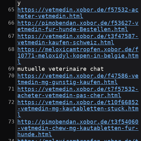
y
https://vetmedin.xobor.de/f57532-ac
heter-vetmedin.html
http://pimobendan.xobor.de/f53627-v
etmedin-fur-hunde-Bestellen.html
https://vetmedin.xobor.de/t3f47587-
vetmedin-kaufen-schweiz.html
https://meloxicamtropfen.xobor.de/f
10771-meloxidyl-kopen-in-belgie.htm
l
mutuelle veterinaire chat
https://vetmedin.xobor.de/f47586-ve
tmedin-mg-gunstig-kaufen.html
https://vetmedin.xobor.de/t7f57532-
acheter-vetmedin-pas-cher.html
https://vetmedin.xobor.de/t10f66852
-vetmedin-mg-kautabletten-stuck.htm
l
http://pimobendan.xobor.de/t3f54060
-vetmedin-chew-mg-kautabletten-fur-
hunde.html