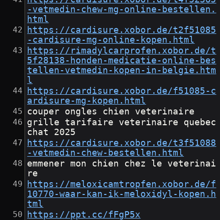
-vetmedin-chew-mg-online-bestellen.
html
https://cardisure.xobor.de/t2f51085
-cardisure-mg-online-kopen.html
https://rimadylcarprofen.xobor.de/t
5f28138-honden-medicatie-online-bes
tellen-vetmedin-kopen-in-belgie.htm
l
https://cardisure.xobor.de/f51085-c
ardisure-mg-kopen.html
couper ongles chien veterinaire
grille tarifaire veterinaire quebec 
chat 2025
https://cardisure.xobor.de/t3f51088
-vetmedin-chew-bestellen.html
emmener mon chien chez le veterinai
re
https://meloxicamtropfen.xobor.de/f
10770-waar-kan-ik-meloxidyl-kopen.h
tml
https://ppt.cc/fFgP5x