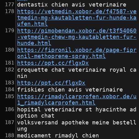
dentastix chien avis veterinaire
https://vetmedin.xobor.de/f47587-ve
tmedin-mg-kautabletten-fur-hunde-ka
ufen.html
http://pimobendan.xobor.de/t3f54060
-vetmedin-chew-mg-kautabletten-fur-
hunde.html
https://fipronil.xobor.de/page-fipr
onil-methoprene-spray.html
https://ppt.cc/flgxDx
croquette chat veterinaire royal ca
nin
http://ppt.cc/flgxDx
friskies chien avis veterinaire
https://rimadylcarprofen.xobor.de/u
1_rimadylcarprofen.html
hopital veterinaire st hyacinthe ad
option chat
volksversand apotheke meine bestell
ung
medicament rimadyl chien