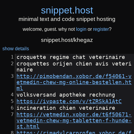
snippet
.
host
minimal text and code snippet hosting
welcome, guest. why not
login
or
register
?
snippet.host/khegaz
show details
croquette regime chat veterinaire
croquettes orijen chien avis veteri
naire
http://pimobendan.xobor.de/f54061-v
etmedin-chew-mg-online-bestellen.ht
ml
volksversand apotheke rechnung
https://ivpaste.com/v/tZRSkA1AtC
incineration chien veterinaire
https://vetmedin.xobor.de/t6f50671-
vetmedin-chew-mg-tabletten-f-hunde-
st.html
https://rimadylcarprofen.xobor.de/f