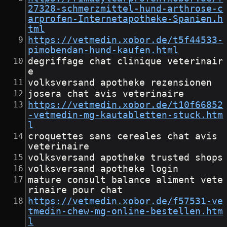
27328-schmerzmittel-hund-arthrose-c
arprofen-Internetapotheke-Spanien.h
tml
https://vetmedin.xobor.de/t5f44533-
pimobendan-hund-kaufen.html
degriffage chat clinique veterinair
e
volksversand apotheke rezensionen
josera chat avis veterinaire
https://vetmedin.xobor.de/t10f66852
-vetmedin-mg-kautabletten-stuck.htm
l
croquettes sans cereales chat avis 
veterinaire
volksversand apotheke trusted shops
volksversand apotheke login
mature consult balance aliment vete
rinaire pour chat
https://vetmedin.xobor.de/f57531-ve
tmedin-chew-mg-online-bestellen.htm
l