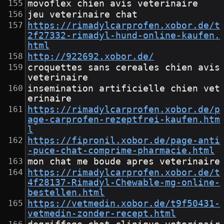
movoflex chien avis veterinaire
jeu veterinaire chat
https://rimadylcarprofen.xobor.de/t
2f27332-rimadyl-hund-online-kaufen.
html
http://922692.xobor.de/
croquettes sans cereales chien avis 
veterinaire
insemination artificielle chien vet
erinaire
https://rimadylcarprofen.xobor.de/p
age-carprofen-rezeptfrei-kaufen.htm
l
https://fipronil.xobor.de/page-anti
-puce-chat-comprime-pharmacie.html
mon chat me boude apres veterinaire
https://rimadylcarprofen.xobor.de/t
4f28137-Rimadyl-Chewable-mg-online-
bestellen.html
https://vetmedin.xobor.de/t9f50431-
vetmedin-zonder-recept.html