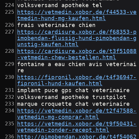
volksversand apotheke tel
https://vetmedin.xobor.de/f44533-ve
tmedin-hund-mg-kaufen.html
frais veterinaire chien
https://cardisure.xobor.de/f68353-p
imobendan-flussig-hund-pimobendan-g
unstig-kaufen.html
https://cardisure.xobor.de/t3f51088
-vetmedin-chew-bestellen.html
fontaine a eau chien avis veterinai
re
https://fipronil.xobor.de/t4f36947-
fipronil-hund-kaufen.html
implant puce gps chat veterinaire
volksversand apotheke trustpilot
marque croquette chat veterinaire
https://vetmedin.xobor.de/t2f47588-
vetmedin-mg-comprar.html
https://vetmedin.xobor.de/t9f50431-
vetmedin-zonder-recept.html
http://pimobendan.xobor.de/t4f54062