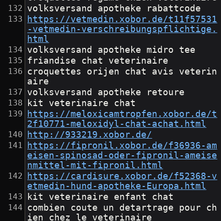
volksversand apotheke rabattcode
https://vetmedin.xobor.de/t11f57531
-vetmedin-verschreibungspflichtige.
html
volksversand apotheke midro tee
friandise chat veterinaire
croquettes orijen chat avis veterin
aire
volksversand apotheke retoure
kit veterinaire chat
https://meloxicamtropfen.xobor.de/t
2f10771-meloxidyl-chat-achat.html
http://933219.xobor.de/
https://fipronil.xobor.de/f36936-am
eisen-spinosad-oder-fipronil-ameise
nmittel-mit-fipronil.html
https://cardisure.xobor.de/f52368-v
etmedin-hund-apotheke-Europa.html
kit veterinaire enfant chat
combien coute un detartrage pour ch
ien chez le veterinaire