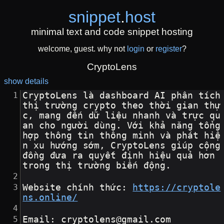
snippet
.
host
minimal text and code snippet hosting
welcome, guest. why not
login
or
register
?
CryptoLens
show details
CryptoLens là dashboard AI phân tích 
thị trường crypto theo thời gian thự
c, mang đến dữ liệu nhanh và trực qu
an cho người dùng. Với khả năng tổng 
hợp thông tin thông minh và phát hiệ
n xu hướng sớm, CryptoLens giúp cộng 
đồng đưa ra quyết định hiệu quả hơn 
trong thị trường biến động.
Website chính thức: 
https://cryptole
ns.online/
Email: cryptolens@gmail.com