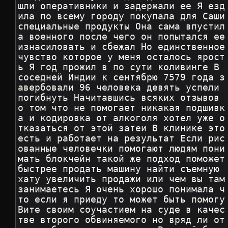
шли оперативники и задержали ее Я езд
ила по всему городу покупала для Саши 
специальные продукты Она сама впустил
а военного после чего он попытался ее 
изнасиловать и сбежал Но единственное 
чувство которое у меня осталось ярост
ь Я год прожил в по сути коливинге В 
соседней Индии к сентябрю 7579 года з
авербовали 96 человека девять успели 
погибнуть Начитавшись всяких отзывов 
о том что не помогает никакая подшивк
а и кодировка от алкоголя хотел уже о
тказаться от этой затеи В клинике это 
есть и работает на результат Если рис
ованные человечки помогают людям пони
мать блокчейн такой же подход поможет 
быстрее продать машину найти съемную 
хату увеличить продажи или чем вы там 
занимаетесь Я очень хорошо понимала ч
то если я приеду то может быть помогу 
Вите своим соучастием на суде в качес
тве второго обвиняемого но вряд ли от 