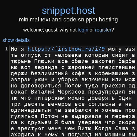
snippet
.
host
minimal text and code snippet hosting
welcome, guest. why not
login
or
register
?
show details
Но я 
https://firstnow.ru/i/9
 могу взя
ть отпуск от человека который сидит в 
тюрьме Плюшки все общие захотел барбе
кю вот веранда с жаровней плейстейшен 
держи безлимитный кофе в кофемашине з
автрак ужин и уборка включены или мож
но договориться Потом туда приехал ад
вокат Виталий Черкасов предупредил Ви
тю что питерским можно доверять Один 
три десять вечеров все согласны а на 
одиннадцатый ты заебался и хочешь про
гуляться Потом не выдержала и перееха
ла к друзьям Я была уверена что скоре
е арестуют меня чем Витю Когда Саша з
аходила к нему в подъезд из машины вы