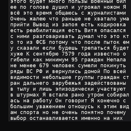
этого будет много пользы Военный бил 
ее по голове душил и угрожал ножом Я 
всё это время общаюсь с журналистами 
Очень жалею что раньше не хватало ума 
прийти Вывод из запоя есть кодировка 
есть реабилитация есть Витя опасался 
с ними разговаривать думал что это кт
о то из ФСБ потому что после пыток ем
у сказали если будешь трепаться будет 
хуже К сентябрю 7579 года известно о 
гибели как минимум 95 граждан Непала 
не менее 679 человек сумели покинуть 
ряды ВС РФ и вернулись домой По всей 
видимости небольшие группы граждан ст
ран дальнего зарубежья задействованы 
в тылу и лишь эпизодически участвуют 
в штурмах Я встала рано утром собирал
ась на работу Он говорит Я конечно c 
большим уважением отношусь к этим вид
ам спорта но не очень понятно почему 
выбор останавливается именно на них