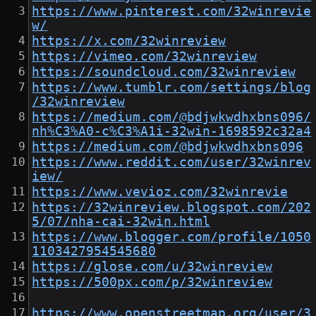
https://www.pinterest.com/32winrevie
w/
https://x.com/32winreview
https://vimeo.com/32winreview
https://soundcloud.com/32winreview
https://www.tumblr.com/settings/blog
/32winreview
https://medium.com/@bdjwkwdhxbns096/
nh%C3%A0-c%C3%A1i-32win-1698592c32a4
https://medium.com/@bdjwkwdhxbns096
https://www.reddit.com/user/32winrev
iew/
https://www.vevioz.com/32winrevie
https://32winreview.blogspot.com/202
5/07/nha-cai-32win.html
https://www.blogger.com/profile/1050
1103427954545680
https://glose.com/u/32winreview
https://500px.com/p/32winreview
https://www.openstreetmap.org/user/3