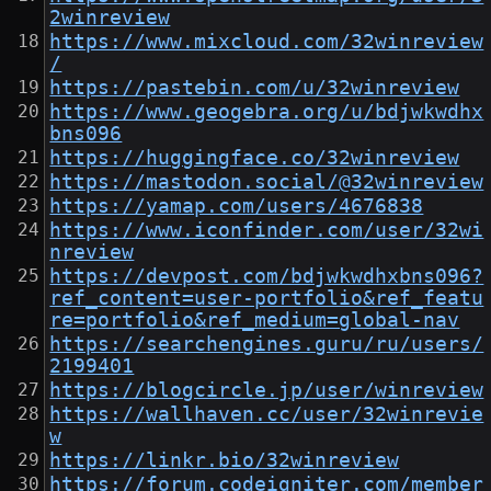
2winreview
https://www.mixcloud.com/32winreview
/
https://pastebin.com/u/32winreview
https://www.geogebra.org/u/bdjwkwdhx
bns096
https://huggingface.co/32winreview
https://mastodon.social/@32winreview
https://yamap.com/users/4676838
https://www.iconfinder.com/user/32wi
nreview
https://devpost.com/bdjwkwdhxbns096?
ref_content=user-portfolio&ref_featu
re=portfolio&ref_medium=global-nav
https://searchengines.guru/ru/users/
2199401
https://blogcircle.jp/user/winreview
https://wallhaven.cc/user/32winrevie
w
https://linkr.bio/32winreview
https://forum.codeigniter.com/member