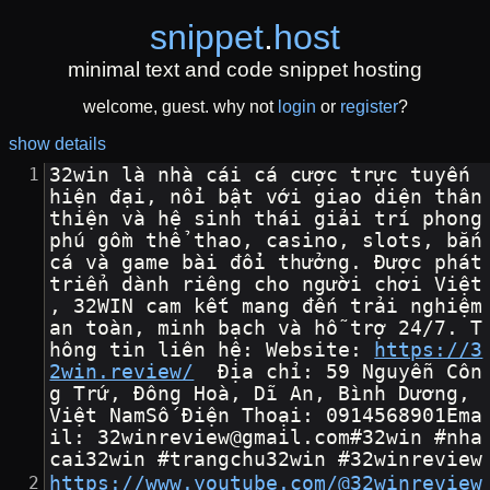
snippet
.
host
minimal text and code snippet hosting
welcome, guest. why not
login
or
register
?
show details
32win là nhà cái cá cược trực tuyến 
hiện đại, nổi bật với giao diện thân 
thiện và hệ sinh thái giải trí phong 
phú gồm thể thao, casino, slots, bắn 
cá và game bài đổi thưởng. Được phát 
triển dành riêng cho người chơi Việt
, 32WIN cam kết mang đến trải nghiệm 
an toàn, minh bạch và hỗ trợ 24/7. T
hông tin liên hệ: Website: 
https://3
2win.review/
  Địa chỉ: 59 Nguyễn Côn
g Trứ, Đông Hoà, Dĩ An, Bình Dương, 
Việt NamSố Điện Thoại: 0914568901Ema
il: 32winreview@gmail.com#32win #nha
cai32win #trangchu32win #32winreview
https://www.youtube.com/@32winreview