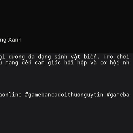
ơng Xanh
ại dương đa dạng sinh vật biển. Trò chơi 
u mang đến cảm giác hồi hộp và cơ hội nh
aonline #gamebancadoithuonguytin #gameba