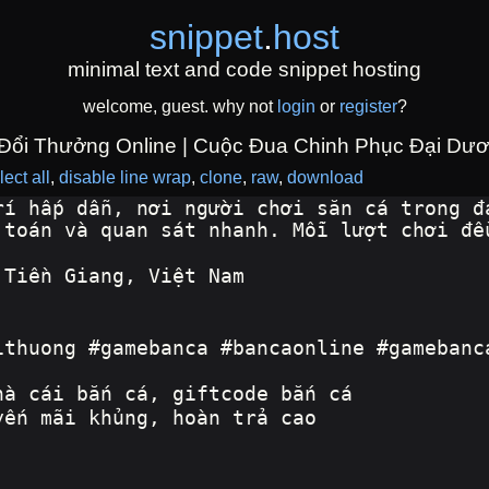
snippet
.
host
minimal text and code snippet hosting
welcome, guest. why not
login
or
register
?
Đổi Thưởng Online | Cuộc Đua Chinh Phục Đại Dư
lect all
disable line wrap
clone
raw
download
rí hấp dẫn, nơi người chơi săn cá trong đ
 toán và quan sát nhanh. Mỗi lượt chơi đề
 Tiền Giang, Việt Nam
ithuong #gamebanca #bancaonline #gamebanc
hà cái bắn cá, giftcode bắn cá
yến mãi khủng, hoàn trả cao