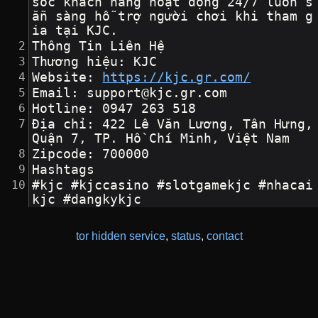
sóc khách hàng hoạt động 24/7 luôn s
ẵn sàng hỗ trợ người chơi khi tham g
ia tại KJC.
Thông Tin Liên Hệ
Thương hiệu: KJC
Website: 
https://kjc.gr.com/
Email: support@kjc.gr.com
Hotline: 0947 263 518
Địa chỉ: 422 Lê Văn Lương, Tân Hưng, 
Quận 7, TP. Hồ Chí Minh, Việt Nam
Zipcode: 700000
Hashtags
#kjc #kjccasino #slotgamekjc #nhacai
kjc #dangkykjc
tor hidden service
,
status
,
contact