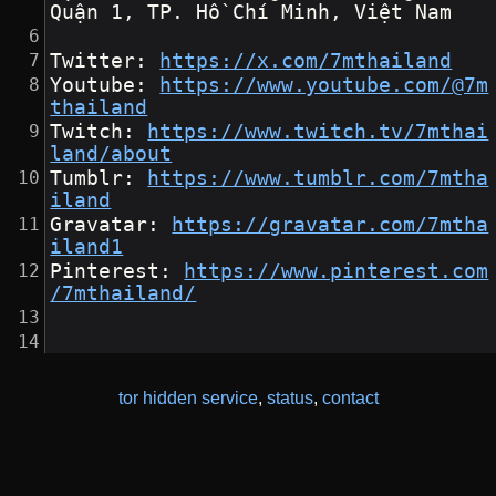
Quận 1, TP. Hồ Chí Minh, Việt Nam
Twitter: 
https://x.com/7mthailand
Youtube: 
https://www.youtube.com/@7m
thailand
Twitch: 
https://www.twitch.tv/7mthai
land/about
Tumblr: 
https://www.tumblr.com/7mtha
iland
Gravatar: 
https://gravatar.com/7mtha
iland1
Pinterest: 
https://www.pinterest.com
/7mthailand/
tor hidden service
,
status
,
contact