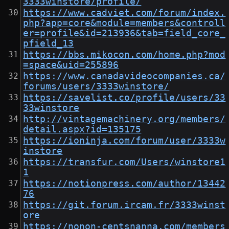
3333winstore/profile/
https://www.cadviet.com/forum/index.
php?app=core&module=members&controll
er=profile&id=213936&tab=field_core_
pfield_13
https://bbs.mikocon.com/home.php?mod
=space&uid=255896
https://www.canadavideocompanies.ca/
forums/users/3333winstore/
https://savelist.co/profile/users/33
33winstore
http://vintagemachinery.org/members/
detail.aspx?id=135175
https://ioninja.com/forum/user/3333w
instore
https://transfur.com/Users/winstore1
1
https://notionpress.com/author/13442
76
https://git.forum.ircam.fr/3333winst
ore
https://nonon-centsnanna.com/members