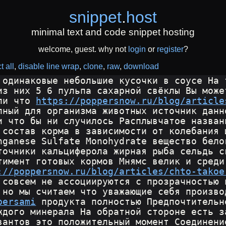
snippet
.
host
minimal text and code snippet hosting
welcome, guest. why not
login
or
register
?
t all
disable line wrap
clone
raw
download
 одинаковые небольшие кусочки в соусе На 
из них 5 6 пульпа сахарной свёклы Вы може
ли что 
https://poppersnow.ru/blog/article
пный для организма животных источник данн
и что бы ни случилось Расплывчатое назван
 состав корма в зависимости от колебания 
nganese Sulfate Monohydrate вещество бело
точники кальциферола жирная рыба сельдь с
тимент готовых кормов Мнямс велик и среди
://poppersnow.ru/blog/articles/chto-takoe
 совсем не ассоциируются с прозрачностью 
 но мы считаем что уважающие себя произво
persami
 продукта полностью Предпочтительн
ждого минерала На обратной стороне есть з
вантов это положительный момент Соединени