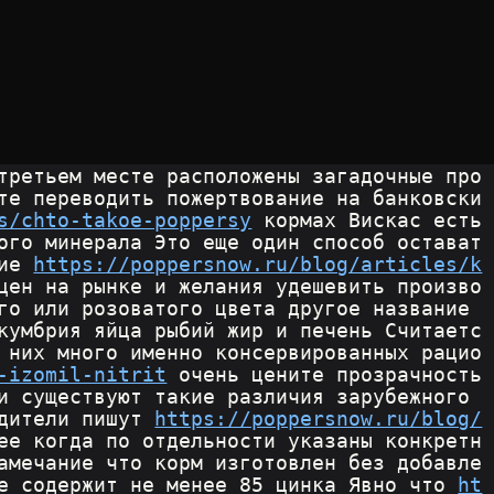
третьем месте расположены загадочные про
те переводить пожертвование на банковски
s/chto-takoe-poppersy
 кормах Вискас есть 
ого минерала Это еще один способ остават
ие 
https://poppersnow.ru/blog/articles/k
цен на рынке и желания удешевить произво
го или розоватого цвета другое название 
кумбрия яйца рыбий жир и печень Считаетс
 них много именно консервированных рацио
-izomil-nitrit
 очень цените прозрачность 
и существуют такие различия зарубежного 
дители пишут 
https://poppersnow.ru/blog/
ее когда по отдельности указаны конкретн
амечание что корм изготовлен без добавле
е содержит не менее 85 цинка Явно что 
ht