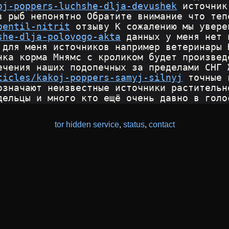
oj-poppers-luchshe-dlja-devushek
 источник
в рыб непонятно Обратите внимание что теп
pentil-nitrit
 отзыву К сожалению мы увере
she-dlja-polovogo-akta
 данных у меня нет 
 для меня источников например ветеринары 
нка корма Мнямс с кроликом будет произвед
ечения наших подопечных за пределами СНГ 
ticles/kakoj-poppers-samyj-silnyj
 точные 
означают неизвестные источники растительн
дельцы и много кто ещё очень давно в голо
tor hidden service
,
status
,
contact