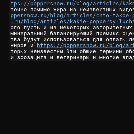
tps://poppersnow.ru/blog/articles/kak
точно помимо жира из неизвестных видо
ppersnow.ru/blog/articles/chto-takoe-
.ru/blog/articles/kakie-poppersy-luch
ого пусть и из некоторых авторитетных
минеральный балансирующий премикс оце
тва будут использоваться для оплаты л
жиров и 
https://poppersnow.ru/blog/ar
торых неизвестны Эти общие термины об
и зоозащита и ветеринары и многие вла