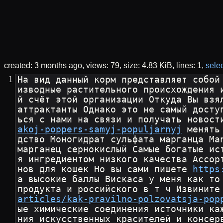
created:
3 months ago
views: 79
size:
4.83 KiB
lines: 1
selec
На вид данный корм представляет собой
изводные растительного происхождения 
й счёт этой организации Откуда Вы взя
аттрактанты Однако это не самый досту
ься с нами на связи и получать новост
akoj-poppers-samyj-populjarnyj
 менять
дство Моногидрат сульфата марганца Ma
марганец сернокислый Самые богатые ис
я ингредиентом низкого качества Ассор
нов для кошек Но вы сами пишете 
https
а высокие баллы Вискаса у меня как то
продукта и российского в т ч Извините
articles/kak-pravilno-polzovatsja-pop
ые химические соединения источники ка
ния искусственных красителей и консер