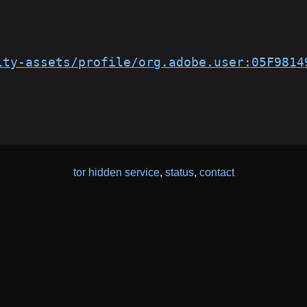
ity-assets/profile/org.adobe.user:05F9814
tor hidden service
,
status
,
contact