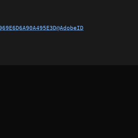
969E6D6A90A495E3D@AdobeID