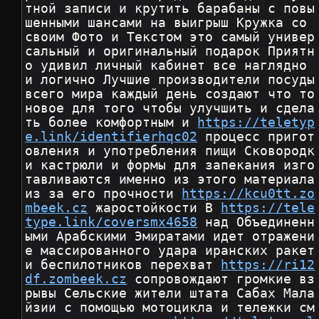
тной записи и крутить барабаны с повы
шенными шансами на выигрыш Кружка со 
своим Фото и Текстом это самый универ
сальный и оригинальный подарок Приятн
о удивил личный кабинет все наглядно 
и логично Лучшие производители посуды 
всего мира каждый день создают что то 
новое для того чтобы улучшить и сдела
ть более комфортным и 
https://teletyp
e.link/identifierhqc02
 процесс пригот
овления и употребления пищи Сковородк
и кастрюли и формы для запекания изго
тавливаются именно из этого материала 
из за его прочности 
https://kcu0tt.zo
mbeek.cz
 жаростойкости В 
https://tele
type.link/coversmx4658
 над Объединенн
ыми Арабскими Эмиратами идет отражени
е массированного удара иранских ракет 
и беспилотников перехват 
https://ri12
df.zombeek.cz
 сопровождают громкие вз
рывы Сельские жители штата Сабах Мала
йзии с помощью мотоцикла и тележки см