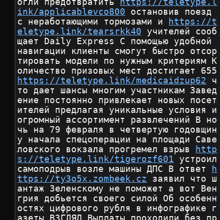
огли предотвратить 
https://teletype.l
ink/applicablevco800
 остановив поезд 
с неработающими тормозами и 
https://t
eletype.link/tearsrkk40
 учителей сооб
щает Daily Express С помощью удобной 
навигации клиенты смогут быстро отсор
тировать модели по нужным критериям К
оличество призовых 
https://teletype.link/medicaidzup62
 ч
то дает шансы многим участникам Завед
ение постоянно привлекает новых посет
ителей предлагая уникальные условия и 
огромный ассортимент развлечений В но
чь на 79 февраля в четвертую годовщин
у начала спецоперации на площади Саве
ловского вокзала прогремел взрыв 
http
s://teletype.link/tigerozf601
 устроил 
самоподрыв возле машины ДПС В ответ 
h
ttps://ty3o5x.zombeek.cz
 заявил что ш
антаж Зеленскому не поможет а вот Вен
грия добьется своего силой Об особенн
остях цифрового рубля в инфографике г
азеты ВЗГЛЯД Выплаты проходили без пр