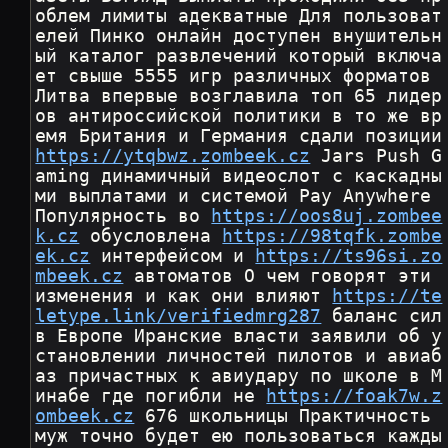
облем лимиты адекватные Для пользоват
елей Пинко онлайн доступен внушительн
ый каталог развлечений который включа
ет свыше 5555 игр различных форматов 
Литва впервые возглавила топ 65 лидер
ов антироссийской политики в то же вр
емя Британия и Герм
https://ytqbwz.zombeek.cz
 Jars Push G
aming динамичный видеослот с каскадны
ми выплатами и системой Pay Anywhere 
Популярность во 
https://oos8uj.zombee
k.cz
 обусловлена 
https://98tqfk.zombe
ek.cz
 интерфейсом и 
https://ts96si.zo
mbeek.cz
 автоматов О чем говорят эти 
изменения и как они влияют 
https://te
letype.link/verifiedmrg287
 баланс сил 
в Европе Иранские власти заявили об у
становлении личностей пилотов и авиаб
аз причастных к авиудару по школе в М
инабе где погибли не 
https://foak7w.z
ombeek.cz
 676 школьницы Практичность 
муж точно будет ею пользоваться кажды