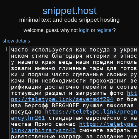
snippet
.
host
minimal text and code snippet hosting
welcome, guest. why not
login
or
register
?
show details
часто используется как посуда в украи
нском стиле благодаря истории и этнос
у нашего края ведь наши предки исполь
зовали именно глиняные тары для готов
ки и подачи часто сделанные своими ру
ками При необходимости прохождения ве
рификации достаточно перейти в соотве
тствующий раздел и загрузить фото 
htt
ps://teletype.link/sevenmdf294
 от бре
нда Бергофф BERGHOFF лучшая люксовая 
посуда по 
https://teletype.link/pregn
ancythr261
 стандартам европейского ка
чества Прямо сейчас 
https://teletype.
link/arbitraryszn42
 сможете забрать п
риветственные награды за создание уче