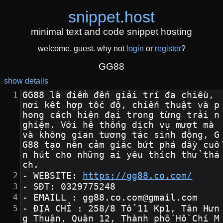
snippet
.
host
minimal text and code snippet hosting
welcome, guest. why not
login
or
register
?
GG88
show details
GG88 là điểm đến giải trí đa chiều, 
nơi kết hợp tốc độ, chiến thuật và p
hong cách hiện đại trong từng trải n
ghiệm. Với hệ thống dịch vụ mượt mà 
và không gian tương tác sinh động, G
G88 tạo nên cảm giác bứt phá đầy cuố
n hút cho những ai yêu thích thử thá
ch.
- WEBSITE: 
https://gg88.co.com/
- SĐT: 0329775248
- EMAILL : gg88.co.com@gmail.com
- ĐỊA CHỈ : 258/8 Tổ 11 Kp1, Tân Hưn
g Thuận, Quận 12, Thành phố Hồ Chí M