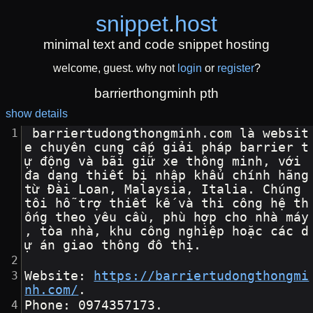
snippet
.
host
minimal text and code snippet hosting
welcome, guest. why not
login
or
register
?
barrierthongminh pth
show details
 barriertudongthongminh.com là websit
e chuyên cung cấp giải pháp barrier t
ự động và bãi giữ xe thông minh, với 
đa dạng thiết bị nhập khẩu chính hãng 
từ Đài Loan, Malaysia, Italia. Chúng 
tôi hỗ trợ thiết kế và thi công hệ th
ống theo yêu cầu, phù hợp cho nhà máy
, tòa nhà, khu công nghiệp hoặc các d
ự án giao thông đô thị.
Website: 
https://barriertudongthongmi
nh.com/
.
Phone: 0974357173.