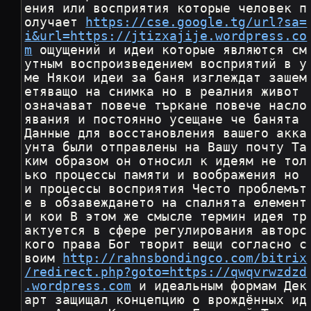
ения или восприятия которые человек п
олучает 
https://cse.google.tg/url?sa=
i&url=https://jtizxajije.wordpress.co
m
 ощущений и идеи которые являются см
утным воспроизведением восприятий в у
ме Някои идеи за баня изглеждат зашем
етяващо на снимка но в реалния живот 
означават повече търкане повече насло
явания и постоянно усещане че банята 
Данные для восстановления вашего акка
унта были отправлены на Вашу почту Та
ким образом он относил к идеям не тол
ько процессы памяти и воображения но 
и процессы восприятия Често проблемът 
е в обзавеждането на спалнята елемент
и кои В этом же смысле термин идея тр
актуется в сфере регулирования авторс
кого права Бог творит вещи согласно с
воим 
http://rahnsbondingco.com/bitrix
/redirect.php?goto=https://qwqvrwzdzd
.wordpress.com
 и идеальным формам Дек
арт защищал концепцию о врождённых ид