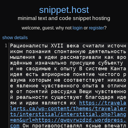
snippet
.
host
minimal text and code snippet hosting
welcome, guest. why not
login
or
register
?
show details
Рационалисты XVII века считали источн
иком познания спонтанную деятельность 
мышления а идеи рассматривали как вро
ждённые изначально присущие субъекту 
и не сводимые к опыту В системе Канта 
идея есть априорное понятие чистого р
азума которым не соответствует никако
е явление чувственного опыта в отличи
е от понятий рассудка Вещи чувственно
й реальности существуют благодаря иде
ям и идеи являются их 
https://travela
lerts.ca/wp-content/themes/travelaler
ts/interstitial/interstitial.php?lang
=en&url=https://qwqvrwzdzd.wordpress.
com
 Он противопоставлял ясные впечатл