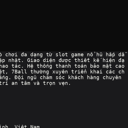
ò chơi đa dạng từ slot game nổ hũ hấp dẫ
ập nhật. Giao diện được thiết kế hiện đạ
hao tác. Hệ thống thanh toán bảo mật cao
ệt, 7Ball thường xuyên triển khai các ch
ắng. Đội ngũ chăm sóc khách hàng chuyên 
trí an tâm và trọn vẹn.
inh, Việt Nam