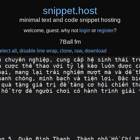
snippet
.
host
minimal text and code snippet hosting
welcome, guest. why not
login
or
register
?
7Ball fm
elect all
disable line wrap
clone
raw
download
n chuyên nghiệp, cung cấp hệ sinh thái tr
á cược thể thao với tỷ lệ kèo luôn được c
oại, mang lại trải nghiệm mượt mà và dễ t
hanh chóng, minh bạch và tiện lợi. Đặc bi
 quà tặng giá trị để tăng cơ hội chiến th
 hỗ trợ để người chơi có hành trình giải 
ng 5, Quận Bình Thạnh, Thành phố Hồ Chí M