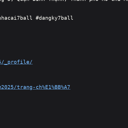
nhacai7ball #dangky7ball
5/_profile/
m2025/trang-ch%E1%BB%A7