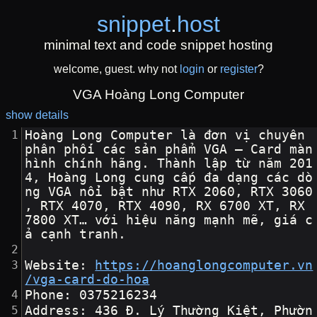
snippet
.
host
minimal text and code snippet hosting
welcome, guest. why not
login
or
register
?
VGA Hoàng Long Computer
show details
Hoàng Long Computer là đơn vị chuyên 
phân phối các sản phẩm VGA – Card màn 
hình chính hãng. Thành lập từ năm 201
4, Hoàng Long cung cấp đa dạng các dò
ng VGA nổi bật như RTX 2060, RTX 3060
, RTX 4070, RTX 4090, RX 6700 XT, RX 
7800 XT… với hiệu năng mạnh mẽ, giá c
ả cạnh tranh.
Website: 
https://hoanglongcomputer.vn
/vga-card-do-hoa
Phone: 0375216234
Address: 436 Đ. Lý Thường Kiệt, Phườn