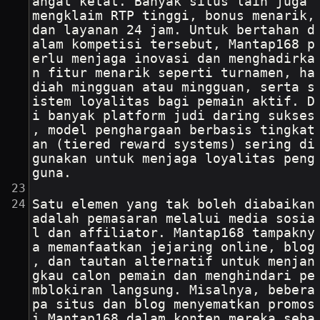
angat ketat. Banyak situs lain juga 
mengklaim RTP tinggi, bonus menarik, 
dan layanan 24 jam. Untuk bertahan d
alam kompetisi tersebut, Mantap168 p
erlu menjaga inovasi dan menghadirka
n fitur menarik seperti turnamen, ha
diah mingguan atau mingguan, serta s
istem loyalitas bagi pemain aktif. D
i banyak platform judi daring sukses
, model penghargaan berbasis tingkat
an (tiered reward systems) sering di
gunakan untuk menjaga loyalitas peng
guna.
Satu elemen yang tak boleh diabaikan 
adalah pemasaran melalui media sosia
l dan affiliator. Mantap168 tampakny
a memanfaatkan jejaring online, blog
, dan tautan alternatif untuk menjan
gkau calon pemain dan menghindari pe
mblokiran langsung. Misalnya, bebera
pa situs dan blog menyematkan promos
i Mantap168 dalam konten mereka seba