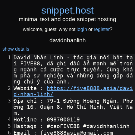
snippet
.
host
minimal text and code snippet hosting
welcome, guest. why not
login
or
register
?
davidnhanlinh
show details
David Nhân Linh - tác giả nổi bật tạ
i FIVE88, đã ghi dấu ấn mạnh mẽ tron
g ngành cá cược trực tuyến. Cùng khá
m phá sự nghiệp và những đóng góp đá
ng chú ý của anh.
Website : 
https://five8888.asia/davi
d-nhan-linh/
Địa chỉ : 79-1 Đường Hoàng Ngân, Phư
ờng 16, Quận 8, Hồ Chí Minh, Việt Na
m.
Hotline : 0987000119
Hastags : #ceoFIVE88 #davidnhanlinh
Email : five8888asia@gmail.com