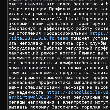
ожете скачать это видео бесплатно и б
ез регистрации Профилактический и кап
итальный ремонт газовых и конденсацио
нных котлов марки Vaillant Германия с
экономит ваши средства и гарантирует 
безопасную и эффективную работу систе
мы отопления Профессиональный 
https:/
/site323731936.fo.team
 поможет устран
ить неполадки и продлить срок службы 
оборудования Выбирая регулярный профи
лактический ремонт котлов Лемакс вы э
кономите средства а также инвестирует
е в безопасность и комфортабельность 
дома независимо от погодных условий К 
тому же сэкономить средства на капита
льный ремонт поможет ежегодная профес
сиональная профилактика выполненная н
ашими специалистами Несмотря на высок
ую надежность 
https://schoolido.lu/us
er/birthwdl0819/
 Руснит регулярные пе
репады напряжения в электросети могут 
вызвать поломку Засорилась горелка ил