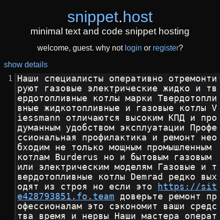
snippet
.
host
minimal text and code snippet hosting
welcome, guest. why not
login
or
register
?
show details
Наши специалисты оперативно отремонти
руют газовые электрические жидко и тв
ердотопливные котлы марки Твердотопли
вные жидкотопливные и газовые котлы V
iessmann отличаются высоким КПД и про
думанным удобством эксплуатации Профе
ссиональная профилактика и ремонт нео
бходим не только мощным промышленным 
котлам Burderus но и бытовым газовым 
или электрическим моделям Газовые и т
вердотопливные котлы Demrad редко вых
одят из строя но если это 
https://sit
e428793851.fo.team
 доверьте ремонт пр
офессионалам это сэкономит ваши средс
тва время и нервы Наши мастера операт