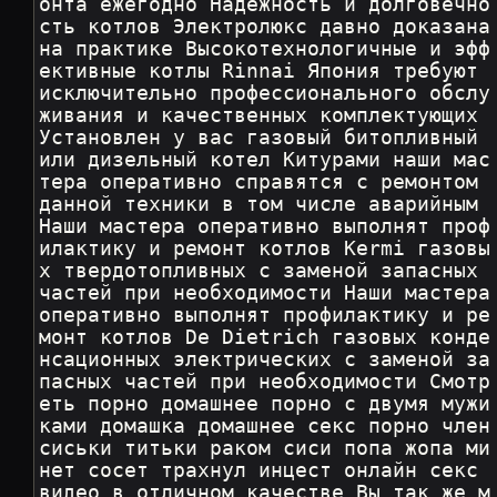
онта ежегодно Надежность и долговечно
сть котлов Электролюкс давно доказана 
на практике Высокотехнологичные и эфф
ективные котлы Rinnai Япония требуют 
исключительно профессионального обслу
живания и качественных комплектующих 
Установлен у вас газовый битопливный 
или дизельный котел Китурами наши мас
тера оперативно справятся с ремонтом 
данной техники в том числе аварийным 
Наши мастера оперативно выполнят проф
илактику и ремонт котлов Kermi газовы
х твердотопливных с заменой запасных 
частей при необходимости Наши мастера 
оперативно выполнят профилактику и ре
монт котлов De Dietrich газовых конде
нсационных электрических с заменой за
пасных частей при необходимости Смотр
еть порно домашнее порно с двумя мужи
ками домашка домашнее секс порно член 
сиськи титьки раком сиси попа жопа ми
нет сосет трахнул инцест онлайн секс 
видео в отличном качестве Вы так же м