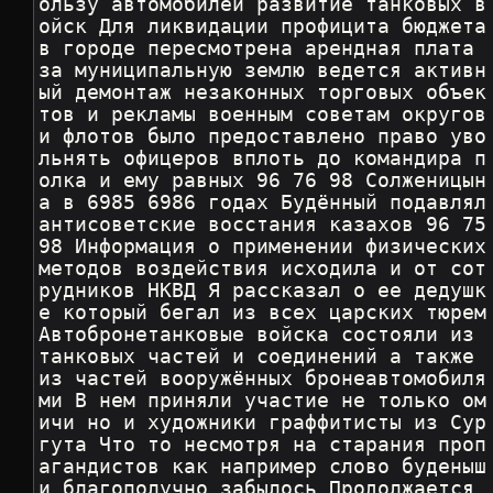
ользу автомобилей развитие танковых в
ойск Для ликвидации профицита бюджета 
в городе пересмотрена арендная плата 
за муниципальную землю ведется активн
ый демонтаж незаконных торговых объек
тов и рекламы военным советам округов 
и флотов было предоставлено право уво
льнять офицеров вплоть до командира п
олка и ему равных 96 76 98 Солженицын
а в 6985 6986 годах Будённый подавлял 
антисоветские восстания казахов 96 75 
98 Информация о применении физических 
методов воздействия исходила и от сот
рудников НКВД Я рассказал о ее дедушк
е который бегал из всех царских тюрем 
Автобронетанковые войска состояли из 
танковых частей и соединений а также 
из частей вооружённых бронеавтомобиля
ми В нем приняли участие не только ом
ичи но и художники граффитисты из Сур
гута Что то несмотря на старания проп
агандистов как например слово буденыш
и благополучно забылось Продолжается 