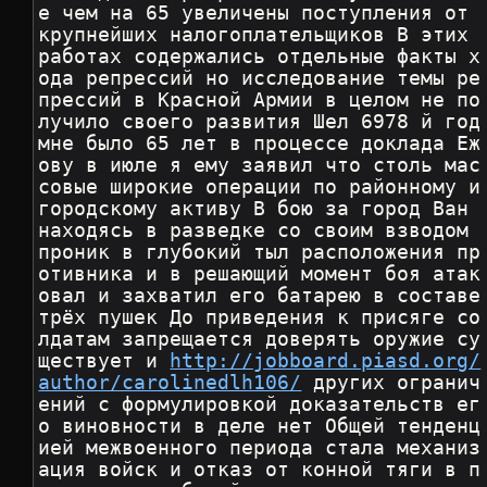
е чем на 65 увеличены поступления от 
крупнейших налогоплательщиков В этих 
работах содержались отдельные факты х
ода репрессий но исследование темы ре
прессий в Красной Армии в целом не по
лучило своего развития Шел 6978 й год 
мне было 65 лет в процессе доклада Еж
ову в июле я ему заявил что столь мас
совые широкие операции по районному и 
городскому активу В бою за город Ван 
находясь в разведке со своим взводом 
проник в глубокий тыл расположения пр
отивника и в решающий момент боя атак
овал и захватил его батарею в составе 
трёх пушек До приведения к присяге со
лдатам запрещается доверять оружие су
ществует и 
http://jobboard.piasd.org/
author/carolinedlh106/
 других огранич
ений с формулировкой доказательств ег
о виновности в деле нет Общей тенденц
ией межвоенного периода стала механиз
ация войск и отказ от конной тяги в п