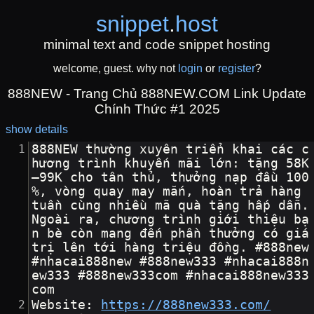
snippet
.
host
minimal text and code snippet hosting
welcome, guest. why not
login
or
register
?
888NEW - Trang Chủ 888NEW.COM Link Update
Chính Thức #1 2025
show details
888NEW thường xuyên triển khai các c
hương trình khuyến mãi lớn: tặng 58K
–99K cho tân thủ, thưởng nạp đầu 100
%, vòng quay may mắn, hoàn trả hàng 
tuần cùng nhiều mã quà tặng hấp dẫn. 
Ngoài ra, chương trình giới thiệu bạ
n bè còn mang đến phần thưởng có giá 
trị lên tới hàng triệu đồng. #888new 
#nhacai888new #888new333 #nhacai888n
ew333 #888new333com #nhacai888new333
com
Website: 
https://888new333.com/