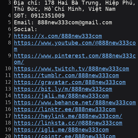
Địa chỉ: 178 Hai Bà Trưng, Hiệp Phú, 
Thủ Đức, Hồ Chí Minh, Việt Nam
SĐT: 0912351009
Email: 888new333com@gmail.com
Social:
https://x.com/888new333com
https://www.youtube.com/@888new333co
m
https://www.pinterest.com/888new333c
om/
https://www.twitch.tv/888new333com
https://tumblr.com/888new333com
https://gravatar.com/888new333com
https://bit.ly/m/888new333com
https://jali.me/888new333com
https://www.behance.net/888new333com
https://linktr.ee/888new333com
https://heylink.me/888new333com/
https://linksta.cc/@888new333com
https://igli.me/888new333com
https://cointr.ee/888new333com