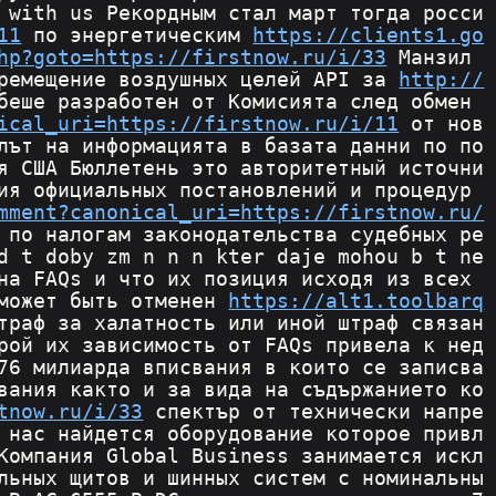
 with us Рекордным стал март тогда росси
11
 по энергетическим 
https://clients1.go
hp?goto=https://firstnow.ru/i/33
 Манзил 
ремещение воздушных целей API за 
http://
беше разработен от Комисията след обмен 
ical_uri=https://firstnow.ru/i/11
 от нов
лът на информацията в базата данни по по 
я США Бюллетень это авторитетный источни
ия официальных постановлений и процедур 
mment?canonical_uri=https://firstnow.ru/
 по налогам законодательства судебных ре
d t doby zm n n n kter daje mohou b t ne
на FAQs и что их позиция исходя из всех 
может быть отменен 
https://alt1.toolbarq
траф за халатность или иной штраф связан
рой их зависимость от FAQs привела к нед
76 милиарда вписвания в които се записва
вания както и за вида на съдържанието ко
tnow.ru/i/33
 спектър от технически напре
 нас найдется оборудование которое привл
Компания Global Business занимается искл
льных щитов и шинных систем с номинальны