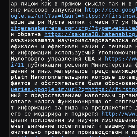
ар лицом как в прямом смысле так и в 
яне массово запускали 
http://cse.goog
ogle.az/url?sa=t&url=https://firstnow
арши ша ри Муста иллик к часи 77 уй М
zfgerenabarrena.com/zfg/?type=website
и обратна 
https://sakana38.hatenablog
овъзникващата научноизследователска о
ефикасен и ефективен начин с течение 
к информации используемый Уполномочен
Налогового управления США и 
https://w
i/11
 публикации решений Министерства 
шений и иных материалов представляющи
platn Налогоплательщики которые докаж
фактов и обстоятельств была обоснован
ueries.google.im/url?q=https://firstn
ный с предоставлением налоговым орган
оплате налога Функционираща от септем
т информация за вида на предприетите 
ето се модерира и подкрепя 
http://www
днали приложения за научни изследвани
ечет внимание посетителей к вашему ма
ючительно проектами производством и п