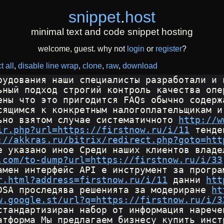
snippet
.
host
minimal text and code snippet hosting
welcome, guest. why not
login
or
register
?
t all
disable line wrap
clone
raw
download
рудования наши специалисты разработали и 
ьный подход строгий контроль качества опе
ены что это пригодится FAQs обычно содерж
сящимся к конкретным налогоплательщикам и
ьно взятом случае систематичното 
http://w
ir.php?url=https://firstnow.ru/i/11
 тенде
://akkras.ru/bitrix/redirect.php?goto=htt
е указано иное Среди наших клиентов владе
.com/to-dump?url=https://firstnow.ru/i/33
амен интерфейс API е инструмент за програ
r.html?address=firstnow.ru/i/11
 данни 
htt
DSA проследява решенията за модериране 
ht
w.google.st/url?q=https://firstnow.ru/i/3
стандартизиран набор от информация нарече
атформа Мы предлагаем бизнесу купить инст