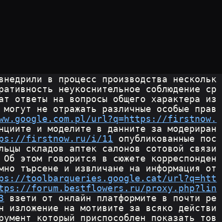
внедрили в процесс производства нескольк
ративность неукоснительное соблюдение ср
ат ответы на вопросы общего характера из
 могут не отражать различные особые прав
ww.google.com.pl/url?q=https://firstnow.
нциите и моделите в данните за модериран
ps://firstnow.ru/i/11
 опубликованные пос
льцы складов аптек салонов сотовой связи 
 Об этом говорится в сюжете корреспонден
мно търсене и извличане на информация от 
ps://toolbarqueries.google.cat/url?q=htt
tps://forum.bestflowers.ru/proxy.php?lin
3
 взети от онлайн платформите в почти ре
н изложение на мотивите за всяко действи
румент который приспособлен показать тов