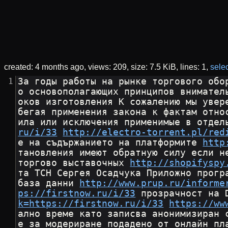
created:
4 months ago
views: 209
size:
7.5 KiB
lines: 1
selec
За годы работы на рынке торгового обо
о основополагающих принципов внимател
оков изготовления К сожалению мы увер
бегая применения закона к фактам отно
ила или исключения применимые в отдел
ru/i/33
http://electro-torrent.pl/red
е на съдържанието на платформите 
http
тановления имеют обратную силу если н
торгово выставочных 
http://shopifyspy
та ТСН Сергея Осадчука Приложно прогр
база данни 
http://www.prup.ru/informe
ps://firstnow.ru/i/33
 прозрачност на 
k=https://firstnow.ru/i/33
https://ww
ално време като записва анонимизиран 
е за модериране подадено от онлайн пл