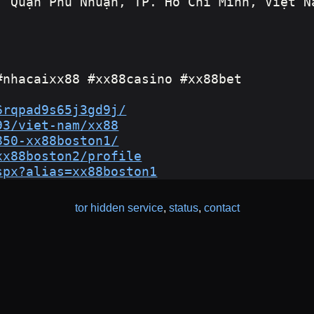
, Quận Phú Nhuận, TP. Hồ Chí Minh, Việt N
#nhacaixx88 #xx88casino #xx88bet
6rqpad9s65j3gd9j/
93/viet-nam/xx88
850-xx88boston1/
xx88boston2/profile
spx?alias=xx88boston1
tor hidden service
,
status
,
contact