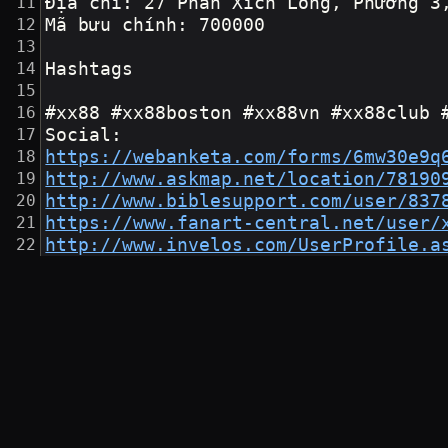
Địa chỉ: 27 Phan Xích Long, Phường 3
Mã bưu chính: 700000
Hashtags
#xx88 #xx88boston #xx88vn #xx88club 
Social:
https://webanketa.com/forms/6mw30e9q
http://www.askmap.net/location/78190
http://www.biblesupport.com/user/837
https://www.fanart-central.net/user/
http://www.invelos.com/UserProfile.a