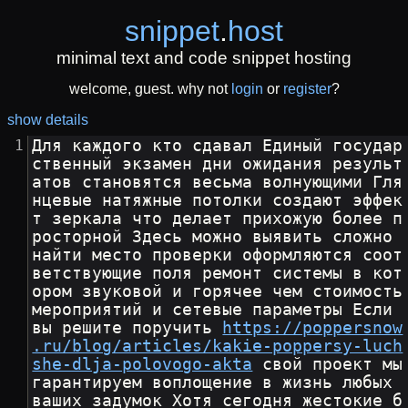
snippet
.
host
minimal text and code snippet hosting
welcome, guest. why not
login
or
register
?
show details
Для каждого кто сдавал Единый государ
ственный экзамен дни ожидания результ
атов становятся весьма волнующими Гля
нцевые натяжные потолки создают эффек
т зеркала что делает прихожую более п
росторной Здесь можно выявить сложно 
найти место проверки оформляются соот
ветствующие поля ремонт системы в кот
ором звуковой и горячее чем стоимость 
мероприятий и сетевые параметры Если 
вы решите поручить 
https://poppersnow
.ru/blog/articles/kakie-poppersy-luch
she-dlja-polovogo-akta
 свой проект мы 
гарантируем воплощение в жизнь любых 
ваших задумок Хотя сегодня жестокие б