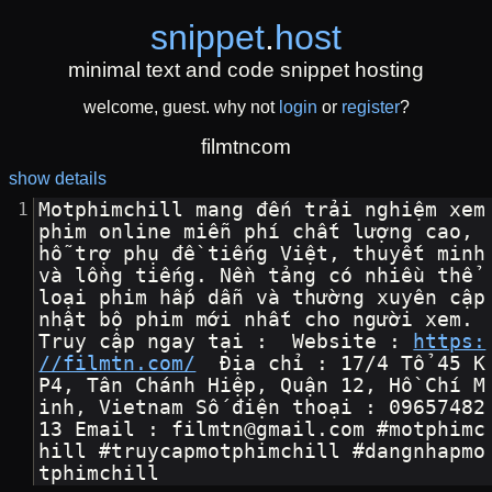
snippet
.
host
minimal text and code snippet hosting
welcome, guest. why not
login
or
register
?
filmtncom
show details
Motphimchill mang đến trải nghiệm xem 
phim online miễn phí chất lượng cao, 
hỗ trợ phụ đề tiếng Việt, thuyết minh 
và lồng tiếng. Nền tảng có nhiều thể 
loại phim hấp dẫn và thường xuyên cập 
nhật bộ phim mới nhất cho người xem. 
Truy cập ngay tại :  Website : 
https:
//filmtn.com/
  Địa chỉ : 17/4 Tổ 45 K
P4, Tân Chánh Hiệp, Quận 12, Hồ Chí M
inh, Vietnam Số điện thoại : 09657482
13 Email : filmtn@gmail.com #motphimc
hill #truycapmotphimchill #dangnhapmo
tphimchill