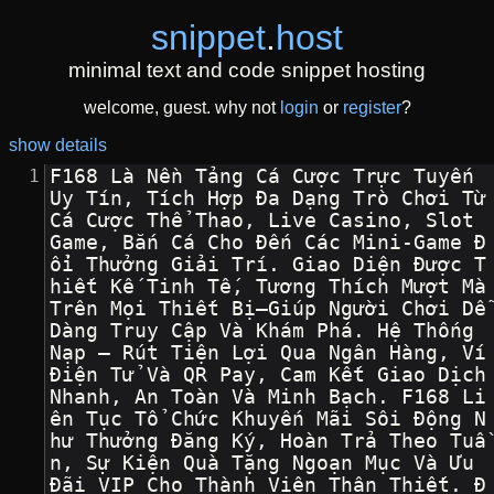
snippet
.
host
minimal text and code snippet hosting
welcome, guest. why not
login
or
register
?
show details
F168 Là Nền Tảng Cá Cược Trực Tuyến 
Uy Tín, Tích Hợp Đa Dạng Trò Chơi Từ 
Cá Cược Thể Thao, Live Casino, Slot 
Game, Bắn Cá Cho Đến Các Mini-Game Đ
ổi Thưởng Giải Trí. Giao Diện Được T
hiết Kế Tinh Tế, Tương Thích Mượt Mà 
Trên Mọi Thiết Bị—Giúp Người Chơi Dễ 
Dàng Truy Cập Và Khám Phá. Hệ Thống 
Nạp – Rút Tiện Lợi Qua Ngân Hàng, Ví 
Điện Tử Và QR Pay, Cam Kết Giao Dịch 
Nhanh, An Toàn Và Minh Bạch. F168 Li
ên Tục Tổ Chức Khuyến Mãi Sôi Động N
hư Thưởng Đăng Ký, Hoàn Trả Theo Tuầ
n, Sự Kiện Quà Tặng Ngoạn Mục Và Ưu 
Đãi VIP Cho Thành Viên Thân Thiết. Đ