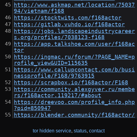
http://www.askmap.net/location/75037
94/vietnam/f168
https://stocktwits.com/f168actor
https://gitlab.vuhdo.io/f168actor
https://jobs.landscapeindustrycareer
s.org/profiles/7038123-f168
https://app.talkshoe.com/user/f168ac
tor
https://ingmac.ru/forum/?PAGE_NAME=p
rofile_view&UID=115635
https://www.callupcontact.com/b/busi
nessprofile/F168/9763915
https://scrapbox.io/f168actor/F168
https://community.alexgyver.ru/membe
rs/f168actor.119217/#about
https://dreevoo.com/profile_info.php
?pid=850947
https://blender.community/f168actor/
tor hidden service
,
status
,
contact