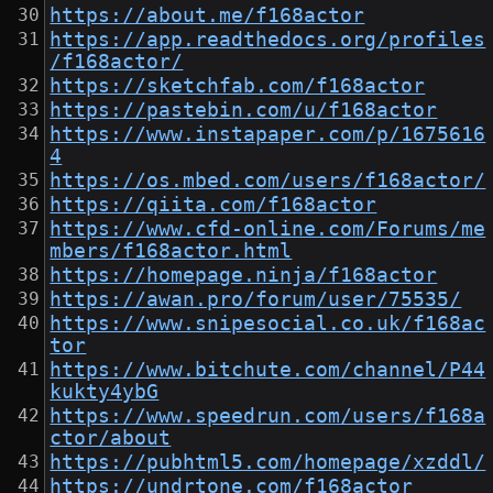
https://about.me/f168actor
https://app.readthedocs.org/profiles
/f168actor/
https://sketchfab.com/f168actor
https://pastebin.com/u/f168actor
https://www.instapaper.com/p/1675616
4
https://os.mbed.com/users/f168actor/
https://qiita.com/f168actor
https://www.cfd-online.com/Forums/me
mbers/f168actor.html
https://homepage.ninja/f168actor
https://awan.pro/forum/user/75535/
https://www.snipesocial.co.uk/f168ac
tor
https://www.bitchute.com/channel/P44
kukty4ybG
https://www.speedrun.com/users/f168a
ctor/about
https://pubhtml5.com/homepage/xzddl/
https://undrtone.com/f168actor