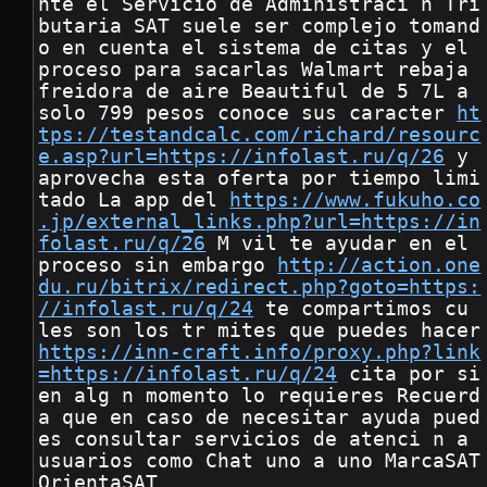
nte el Servicio de Administraci n Tri
butaria SAT suele ser complejo tomand
o en cuenta el sistema de citas y el 
proceso para sacarlas Walmart rebaja 
freidora de aire Beautiful de 5 7L a 
solo 799 pesos conoce sus caracter 
ht
tps://testandcalc.com/richard/resourc
e.asp?url=https://infolast.ru/q/26
 y 
aprovecha esta oferta por tiempo limi
tado La app del 
https://www.fukuho.co
.jp/external_links.php?url=https://in
folast.ru/q/26
 M vil te ayudar en el 
proceso sin embargo 
http://action.one
du.ru/bitrix/redirect.php?goto=https:
//infolast.ru/q/24
 te compartimos cu 
les son los tr mite
https://inn-craft.info/proxy.php?link
=https://infolast.ru/q/24
 cita por si 
en alg n momento lo requieres Recuerd
a que en caso de necesitar ayuda pued
es consultar servicios de atenci n a 
usuarios como Chat uno a uno MarcaSAT 
OrientaSAT