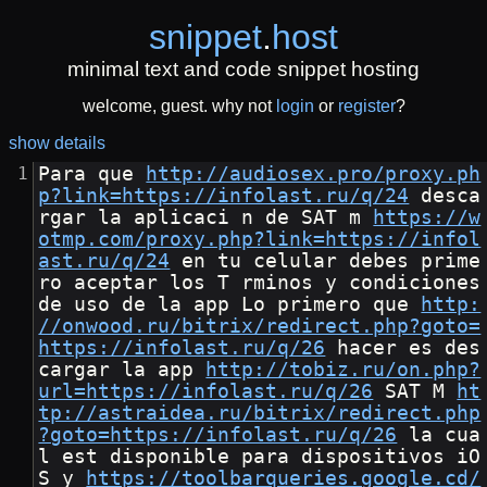
snippet
.
host
minimal text and code snippet hosting
welcome, guest. why not
login
or
register
?
show details
Para que 
http://audiosex.pro/proxy.ph
p?link=https://infolast.ru/q/24
 desca
rgar la aplicaci n de SAT m 
https://w
otmp.com/proxy.php?link=https://infol
ast.ru/q/24
 en tu celular debes prime
ro aceptar los T rminos y condiciones 
de uso de la app Lo primero que 
http:
//onwood.ru/bitrix/redirect.php?goto=
https://infolast.ru/q/26
 hacer es des
cargar la app 
http://tobiz.ru/on.php?
url=https://infolast.ru/q/26
 SAT M 
ht
tp://astraidea.ru/bitrix/redirect.php
?goto=https://infolast.ru/q/26
 la cua
l est disponible para dispositivos iO
S y 
https://toolbarqueries.google.cd/