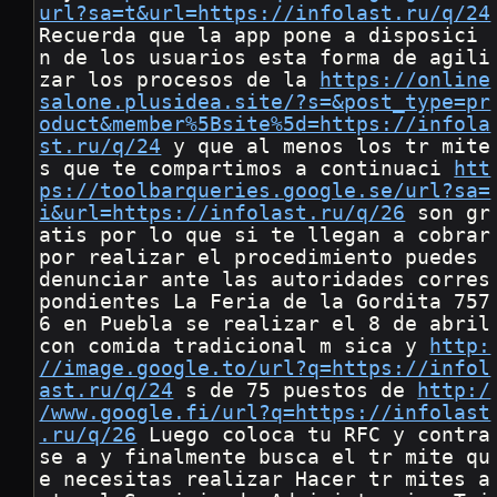
url?sa=t&url=https://infolast.ru/q/24
Recuerda que la app pone a disposici 
n de los usuarios esta forma de agili
zar los procesos de la 
https://online
salone.plusidea.site/?s=&post_type=pr
oduct&member%5Bsite%5d=https://infola
st.ru/q/24
 y que al menos los tr mite
s que te compartimos a continuaci 
htt
ps://toolbarqueries.google.se/url?sa=
i&url=https://infolast.ru/q/26
 son gr
atis por lo que si te llegan a cobrar 
por realizar el procedimiento puedes 
denunciar ante las autoridades corres
pondientes La Feria de la Gordita 757
6 en Puebla se realizar el 8 de abril 
con comida tradicional m sica y 
http:
//image.google.to/url?q=https://infol
ast.ru/q/24
 s de 75 puestos de 
http:/
/www.google.fi/url?q=https://infolast
.ru/q/26
 Luego coloca tu RFC y contra
se a y finalmente busca el tr mite qu
e necesitas realizar Hacer tr mites a