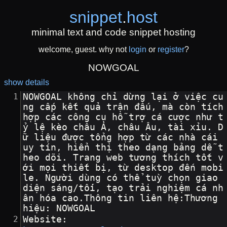
snippet
.
host
minimal text and code snippet hosting
welcome, guest. why not
login
or
register
?
NOWGOAL
show details
NOWGOAL không chỉ dừng lại ở việc cu
ng cấp kết quả trận đấu, mà còn tích 
hợp các công cụ hỗ trợ cá cược như t
ỷ lệ kèo châu Á, châu Âu, tài xỉu. D
ữ liệu được tổng hợp từ các nhà cái 
uy tín, hiển thị theo dạng bảng dễ t
heo dõi. Trang web tương thích tốt v
ới mọi thiết bị, từ desktop đến mobi
le. Người dùng có thể tuỳ chọn giao 
diện sáng/tối, tạo trải nghiệm cá nh
ân hóa cao.Thông tin liên hệ:Thương 
hiệu: NOWGOAL
Website: