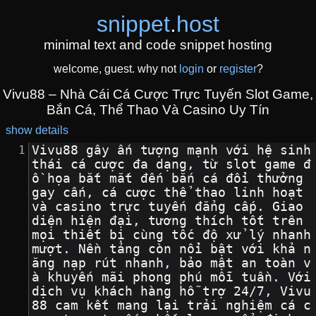
snippet
.
host
minimal text and code snippet hosting
welcome, guest. why not
login
or
register
?
Vivu88 – Nhà Cái Cá Cược Trực Tuyến Slot Game,
Bắn Cá, Thể Thao Và Casino Uy Tín
show details
Vivu88 gây ấn tượng mạnh với hệ sinh 
thái cá cược đa dạng, từ slot game đ
ồ họa bắt mắt đến bắn cá đổi thưởng 
gay cấn, cá cược thể thao linh hoạt 
và casino trực tuyến đẳng cấp. Giao 
diện hiện đại, tương thích tốt trên 
mọi thiết bị cùng tốc độ xử lý nhanh 
mượt. Nền tảng còn nổi bật với khả n
ăng nạp rút nhanh, bảo mật an toàn v
à khuyến mãi phong phú mỗi tuần. Với 
dịch vụ khách hàng hỗ trợ 24/7, Vivu
88 cam kết mang lại trải nghiệm cá c