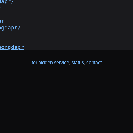
dapr/
r
pr
ngdapr/
bongdapr
tor hidden service
,
status
,
contact