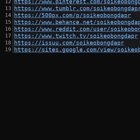
https://www.pinterest.com/soikeobong
https://www.tumblr.com/soikeobongdap
https://500px.com/p/soikeobongdapr
https://www.behance.net/soikeobongda
https://www.reddit.com/user/soikeobo
https://www.twitch.tv/soikeobongdapr
https://issuu.com/soikeobongdapr
https://sites.google.com/view/soikeo