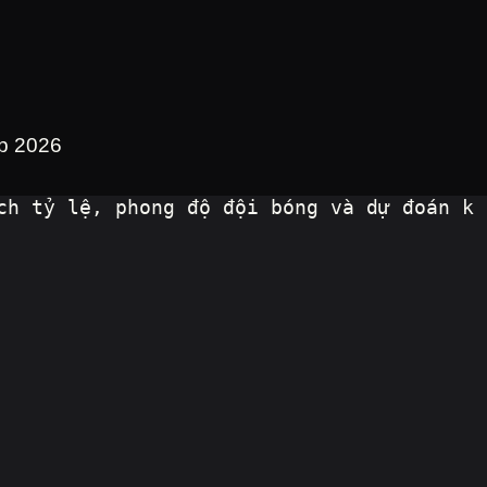
p 2026
ch tỷ lệ, phong độ đội bóng và dự đoán k