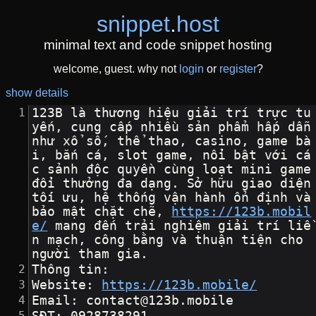
snippet
.
host
minimal text and code snippet hosting
welcome, guest. why not
login
or
register
?
show details
123B là thương hiệu giải trí trực tu
yến, cung cấp nhiều sản phẩm hấp dẫn 
như xổ số, thể thao, casino, game bà
i, bắn cá, slot game, nổi bật với cá
c sảnh độc quyền cùng loạt mini game 
đổi thưởng đa dạng. Sở hữu giao diện 
tối ưu, hệ thống vận hành ổn định và 
bảo mật chặt chẽ, 
https://123b.mobil
e/
 mang đến trải nghiệm giải trí liề
n mạch, công bằng và thuận tiện cho 
người tham gia.
Thông tin:
Website: 
https://123b.mobile/
Email: contact@123b.mobile