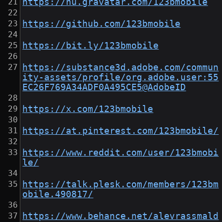
https://hu.gravatar.com/123bmobile
https://github.com/123bmobile
https://bit.ly/123bmobile
https://substance3d.adobe.com/commun
ity-assets/profile/org.adobe.user:55
EC26F769A34ADF0A495CE5@AdobeID
https://x.com/123bmobile
https://at.pinterest.com/123bmobile/
https://www.reddit.com/user/123bmobi
le/
https://talk.plesk.com/members/123bm
obile.490817/
https://www.behance.net/alevrassmald