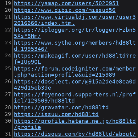
https://yamap.com/users/5020951
https://www.dibiz.com/missud56
https://www.virtualdj.com/user/user3
2016666/index.html
https://iplogger.org/tr/logger/Fzbn5
5XsF8Hm/
https://www.sythe.org/members/hd88lt
d.1995346/
https://makeagif.com/user/hd88ltd?re
f=IUp9QL
https://forum.codeigniter.com/member
.php?action=profile&uid=215989
https://doselect.com/@915a2de4e8ea0d
429d15eb3de
https://feyenoord.supporters.nl/prof
iel/129509/hd88ltd
https://gravatar.com/hd88ltd
https://issuu.com/hd88ltd
https://profile.hatena.ne.jp/hd88ltd
/profile
https://disqus.com/by/hd88ltd/about/