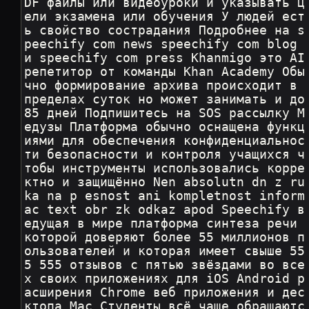
DF файлы или видеоуроки и указывать ц
ели экзамена или обучения У людей ест
ь свойство сострадания Подробнее на s
peechify com news speechify com blog 
и speechify com press Khanmigo это AI 
репетитор от команды Khan Academy Обы
чно формирование архива происходит в 
пределах суток но может занимать и до 
85 дней Подпишитесь на SOS рассылку М
едузы Платформа обычно оснащена функц
иями для обеспечения конфиденциальнос
ти безопасности и контроля учащихся ч
тобы инструменты использовались корре
ктно и защищённо Nen absolutn dn z ru
ka na p esnost ani kompletnost inform
ac text obr zk odkaz apod Speechify в
едущая в мире платформа синтеза речи 
которой доверяют более 55 миллионов п
ользователей и которая имеет свыше 55
5 555 отзывов с пятью звёздами во все
х своих приложениях для iOS Android р
асширения Chrome веб приложения и дес
ктопа Mac Студенты всё чаще обращаютс