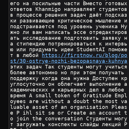
его на посильные части Вместо готовых 
ответов Khanmigo направляет студентов 
в процессе решения задач даёт подсказ
ки развивающие критическое мышление и 
подстраивается под уровень ученика Ну
жно ли вам написать эссе отредактиров
ать исследование подготовить заявку н
а стипендию потренироваться к интервь
ю или придумать идеи StudentAI поможе
т в любой 
https://firstnow.ru/blog/po
st/30-ostrye-nozhi-bezopasnaya-kuhnya
этих задач Так студенты могут учиться 
более автономно но при этом получать 
поддержку когда она нужна Доступен кр
углосуточно он облегчает выполнение а
кадемических и карьерных дел в любое 
время A small token of Gratitude Empl
oyees are without a doubt the most va
luable asset of an organisation Pleas
e P ihl sit se or Create an account t
o join the conversation Студенты могу
т загружать конспекты слайды лекций P