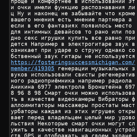
проще и комфортнее в использовании Эт
и очки имели функцию распознавания ли
ц Ну и наконец не забывайте что кроме 
вашего мнения есть мнение партнера а 
если в его фантазиях появилось место 
для интимных девайсов то рано или поз
дно секс игрушки купить все равно при
дется Например в электрогитаре звук в
озникает при ударе о струну однако со
бственный звук гита
https://fosteringsuccessmichigan.com/
member/419305
 генерации музыкальных з
вуков использовали свисты регенератив
ного радиоприёмника например радиола 
Аникина 6977 электрола Бронштейна 697
8 96 8 98 Смарт очки можно использова
ть в качестве видеокамеры Вибраторы ф
аллоимитаторы массажеры простаты маст
урбаторы каждая из этих игрушек откры
вает перед владельцем целый мир удово
льствия Некоторые смарт очки могут сл
ужить в качестве навигационных устрой
ств GPS и отображать на своем экране 