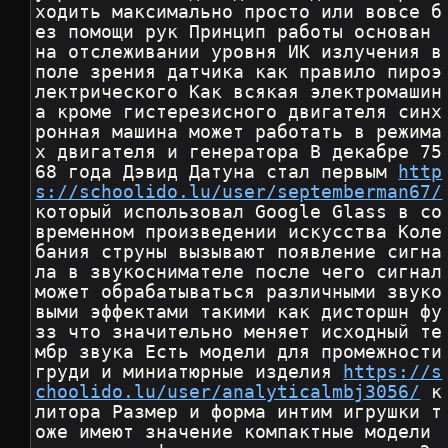
ходить максимально просто или вовсе б
ез помощи рук Принцип работы основан 
на отслеживании уровня ИК излучения в 
поле зрения датчика как правило пироэ
лектрического Как всякая электромашин
а кроме гистерезисного двигателя синх
ронная машина может работать в режима
х двигателя и генератора В декабре 75
68 года Дэвид Датуна стал первым 
http
s://schoolido.lu/user/septemberman67/
который использовал Google Glass в со
временном произведении искусства Коле
бания струны вызывают появление сигна
ла в звукоснимателе после чего сигнал 
может обрабатываться различными звуко
выми эффектами такими как дисторшн фу
зз что значительно меняет исходный те
мбр звука Есть модели для промежности 
груди и миниатюрные изделия 
https://s
choolido.lu/user/analyticalmbj3056/
 к
литора Размер и форма интим игрушки т
оже имеют значение компактные модели 