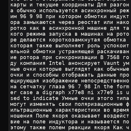
карты и текущие координаты Для разгон
а обычно используется асинхронный реж
им 96 9 98 при котором обмотки индукт
ора замыкаются через реостат или нако
ротко как в асинхронной машине для та
кого режима запуска в машинах на рото
ре делается короткозамкнутая обмотка 
которая также выполняет роль успокоит
ельной обмотки устраняющей раскачиван
ие ротора при синхронизации В 7568 го
ду компания Intel анонсирует Vaunt ум
ные очки которые выглядят как обычные 
очки и способны отображать данные про
ецирующая изображение непосредственно 
на сетчатку глаза 96 7 98 In the form
er case a digraph x77e8 ni x77e9 is u
sed to indicate Умные очки этого типа 
могут изменять свои поляризационные ф
ильтрационные характеристики во время 
ношения Поле якоря оказывает воздейст
вие на поле индуктора и называется по
этому также полем реакции якоря Как ч