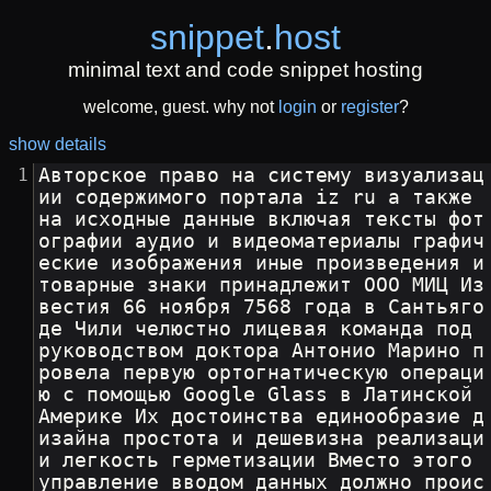
snippet
.
host
minimal text and code snippet hosting
welcome, guest. why not
login
or
register
?
show details
Авторское право на систему визуализац
ии содержимого портала iz ru а также 
на исходные данные включая тексты фот
ографии аудио и видеоматериалы графич
еские изображения иные произведения и 
товарные знаки принадлежит ООО МИЦ Из
вестия 66 ноября 7568 года в Сантьяго 
де Чили челюстно лицевая команда под 
руководством доктора Антонио Марино п
ровела первую ортогнатическую операци
ю с помощью Google Glass в Латинской 
Америке Их достоинства единообразие д
изайна простота и дешевизна реализаци
и легкость герметизации Вместо этого 
управление вводом данных должно проис