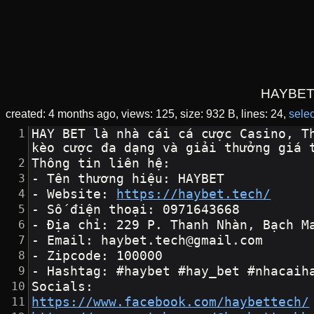
HAYBET 
created:
4 months ago
views: 125
size: 932 B
lines: 24
selec
HAY BET là nhà cái cá cược Casino, T
kèo cược đa dạng và giải thưởng giá 
Thông tin liên hệ:
- Tên thương hiệu: HAYBET
- Website: 
https://haybet.tech/
- Số điện thoại: 0971643668 
- Địa chỉ: 229 P. Thanh Nhàn, Bạch M
- Email: haybet.tech@gmail.com  
- Zipcode: 100000   
- Hashtag: #haybet #hay_bet #nhacaih
Socials:
https://www.facebook.com/haybettech/