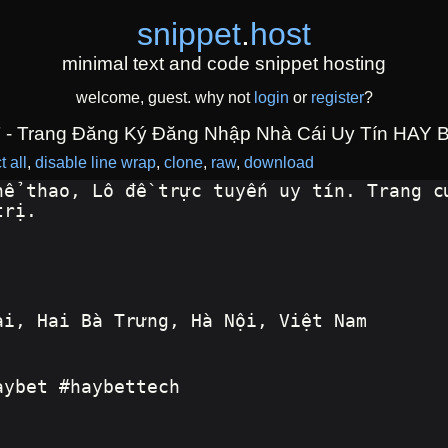
snippet
.
host
minimal text and code snippet hosting
welcome, guest. why not
login
or
register
?
- Trang Đăng Ký Đăng Nhập Nhà Cái Uy Tín HAY 
t all
disable line wrap
clone
raw
download
hể thao, Lô đề trực tuyến uy tín. Trang c
trị.
ai, Hai Bà Trưng, Hà Nội, Việt Nam 
aybet #haybettech