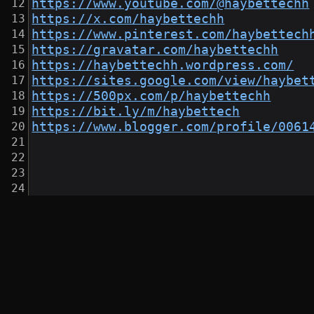
https://www.youtube.com/@haybettechh
https://x.com/haybettechh
https://www.pinterest.com/haybettech
https://gravatar.com/haybettechh
https://haybettechh.wordpress.com/
https://sites.google.com/view/haybet
https://500px.com/p/haybettechh
https://bit.ly/m/haybettech
https://www.blogger.com/profile/0061