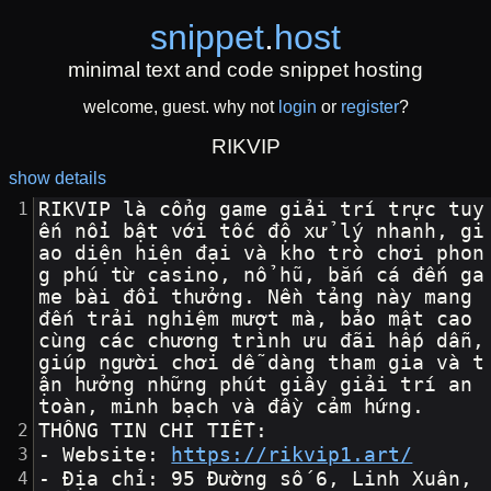
snippet
.
host
minimal text and code snippet hosting
welcome, guest. why not
login
or
register
?
RIKVIP
show details
RIKVIP là cổng game giải trí trực tuy
ến nổi bật với tốc độ xử lý nhanh, gi
ao diện hiện đại và kho trò chơi phon
g phú từ casino, nổ hũ, bắn cá đến ga
me bài đổi thưởng. Nền tảng này mang 
đến trải nghiệm mượt mà, bảo mật cao 
cùng các chương trình ưu đãi hấp dẫn, 
giúp người chơi dễ dàng tham gia và t
ận hưởng những phút giây giải trí an 
toàn, minh bạch và đầy cảm hứng.
THÔNG TIN CHI TIẾT: 
- Website: 
https://rikvip1.art/
- Địa chỉ: 95 Đường số 6, Linh Xuân, 