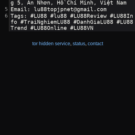
g 5, An Nhơn, Hồ Chí Minh, Việt Nam
Email: lu88topjpnet@gmail.com
Tags: #LU88 #lu88 #LU88Review #LU88In
fo #TraiNghiemLU88 #DanhGiaLU88 #LU88
Trend #LU88Online #LU88VN
tor hidden service
,
status
,
contact