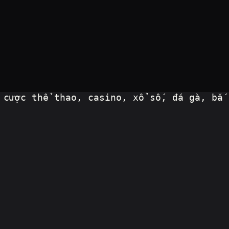
 cược thể thao, casino, xổ số, đá gà, bắ