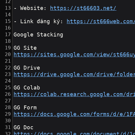
- Website: 
https://st66603.net/
- Link đăng ký: 
https://st666web.com
Google Stacking
GG Site
https://sites.google.com/view/st666u
GG Drive 
https://drive.google.com/drive/folde
GG Colab 
https://colab.research.google.com/dr
GG Form
https://docs.google.com/forms/d/e/1F
GG Doc
https://docs.google.com/document/d/1