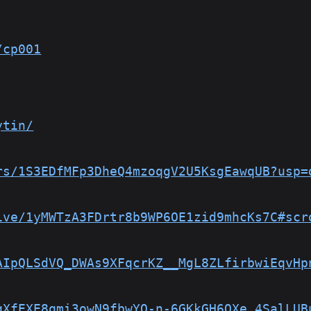
/cp001
ytin/
rs/1S3EDfMFp3DheQ4mzoqgV2U5KsgEawqUB?usp=
ive/1yMWTzA3FDrtr8b9WP6OE1zid9mhcKs7C#scr
AIpQLSdVQ_DWAs9XFqcrKZ__MgL8ZLfirbwiEqvHp
qXfEXE8qmi3owN9fbwYO-n-6GKkGH6QXe_4SalLUB