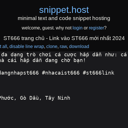
snippet
.
host
minimal text and code snippet hosting
welcome, guest. why not
login
or
register
?
ST666 trang chủ - Link vào ST666 mới nhất 2024
 all
disable line wrap
clone
raw
download
 đa dạng trò chơi cá cược hấp dẫn như: cá
hà cái hấp dẫn đang chờ bạn! 
dangnhapst666 #nhacaist666 #st666link 
Phước, Gò Dầu, Tây Ninh