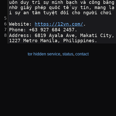
uôn duy trì sự minh bạch và công bằng 
nhờ giấy phép quốc tế uy tín, mang lạ
i sự an tâm tuyệt đối cho người chơi
Website: 
https://12vn.com/
.
Phone: +63 927 684 2457.
Address: 6819 Ayala Ave, Makati City, 
1227 Metro Manila, Philippines.
tor hidden service
,
status
,
contact