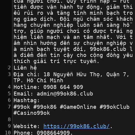
của người chơi. Quy trình nạp – rút 
tiền được vận hành tự động, giảm thi
ểu rủi ro và tăng tính minh bạch tro
ng giao dịch. Đội ngũ chăm sóc khách 
hàng chuyên nghiệp luôn sẵn sàng hỗ 
trợ, giúp người chơi có được trải ng
hiệm liền mạch và an tâm nhất. Với t
ầm nhìn hướng đến sự chuyên nghiệp v
à minh bạch tuyệt đối, 99ok86.club l
à điểm đến tin cậy cho cộng đồng yêu 
thích giải trí trực tuyến.
Liên hệ
Địa chỉ: 18 Nguyễn Hữu Thọ, Quận 7, 
TP. Hồ Chí Minh
Hotline: 0908 664 909
Email: admin@99ok86.club
Hashtag:
#99ok #99ok86 #GameOnline #99okClub 
#Casino99ok
Website: 
https://99ok86.club/
.
Phone: 0908664909.