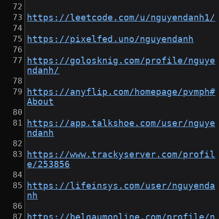
https://leetcode.com/u/nguyendanh1/
https://pixelfed.uno/nguyendanh
https://golosknig.com/profile/nguye
ndanh/
https://anyflip.com/homepage/pvmph#
About
https://app.talkshoe.com/user/nguye
ndanh
https://www.trackyserver.com/profil
e/253856
https://lifeinsys.com/user/nguyenda
nh
https://belgaumonline.com/profile/n