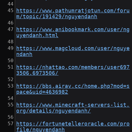
https://www.pathumratjotun.com/foru
m/topic/191429/nguyendanh
https://www.anibookmark.com/user/ng
uyendanh.html
https://www.magcloud.com/user/nguye
ndanh
https://nhattao.com/members/user697
3506.6973506/
https://bbs.airav.cc/home.php?mod=s
pace&uid=4636982
https://www.minecraft-servers-list.
org/details/nguyendanh/
https://fortunetelleroracle.com/pro
file/nguyendanh