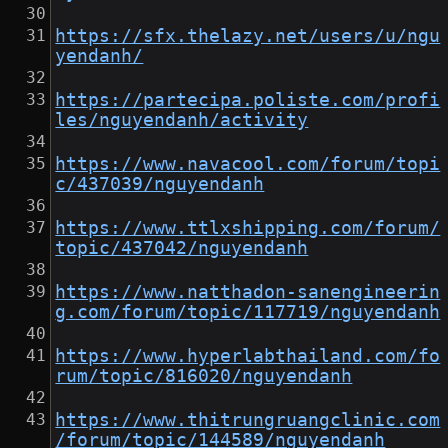
https://sfx.thelazy.net/users/u/ngu
yendanh/
https://partecipa.poliste.com/profi
les/nguyendanh/activity
https://www.navacool.com/forum/topi
c/437039/nguyendanh
https://www.ttlxshipping.com/forum/
topic/437042/nguyendanh
https://www.natthadon-sanengineerin
g.com/forum/topic/117719/nguyendanh
https://www.hyperlabthailand.com/fo
rum/topic/816020/nguyendanh
https://www.thitrungruangclinic.com
/forum/topic/144589/nguyendanh