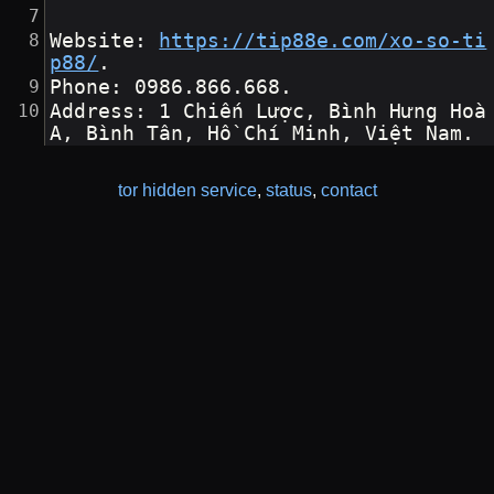
Website: 
https://tip88e.com/xo-so-ti
p88/
.
Phone: 0986.866.668.
Address: 1 Chiến Lược, Bình Hưng Hoà 
A, Bình Tân, Hồ Chí Minh, Việt Nam.
tor hidden service
,
status
,
contact