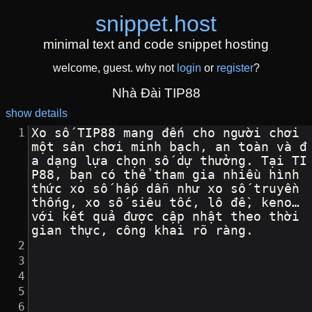
snippet
.
host
minimal text and code snippet hosting
welcome, guest. why not
login
or
register
?
Nhà Đài TIP88
show details
Xo số TIP88 mang đến cho người chơi 
một sân chơi minh bạch, an toàn và đ
a dạng lựa chọn số dự thưởng. Tại TI
P88, bạn có thể tham gia nhiều hình 
thức xo số hấp dẫn như xo số truyền 
thống, xo số siêu tốc, lô đề, keno… 
với kết quả được cập nhật theo thời 
gian thực, công khai rõ ràng.